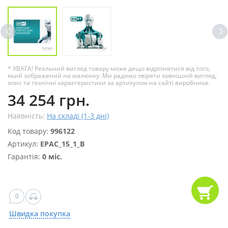
* УВАГА! Реальний вигляд товару може дещо відрізнятися від того,
який зображений на малюнку. Ми радимо звіряти зовнішній вигляд,
опис та технічні характеристики за артикулом на сайті виробника.
34 254 грн.
Наявність:
На складі (1-3 дні)
Код товару:
996122
Артикул:
EPAC_15_1_B
Гарантія:
0 міс.
0
Швидка покупка