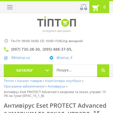
0
Пн-Пт: 09:00-18:00,
Сб: 10:00-15:00,
Нд: вихідний
(097) 735-38-30
(095) 488-37-05
if@tiptop.ua
@tiptop_if
КАТАЛОГ
Тіптоп
Каталог товарів
Комп'ютери, ноутбуки
Програмне забезпечення
Антивіруси
Антивірус Eset PROTECT Advanced з хмарним та локал. управл. 15
ПК на 1year (EPAC_15_1_B)
Антивірус Eset PROTECT Advanced
з хмарним та локал. управл. 15