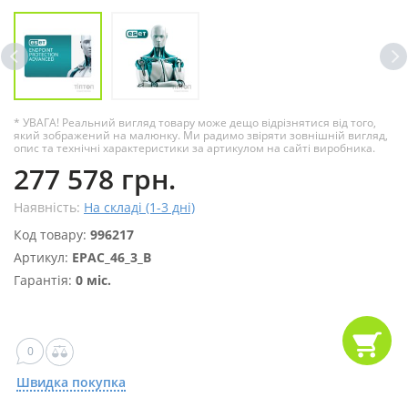
* УВАГА! Реальний вигляд товару може дещо відрізнятися від того,
який зображений на малюнку. Ми радимо звіряти зовнішній вигляд,
опис та технічні характеристики за артикулом на сайті виробника.
277 578 грн.
Наявність:
На складі (1-3 дні)
Код товару:
996217
Артикул:
EPAC_46_3_B
Гарантія:
0 міс.
0
Швидка покупка