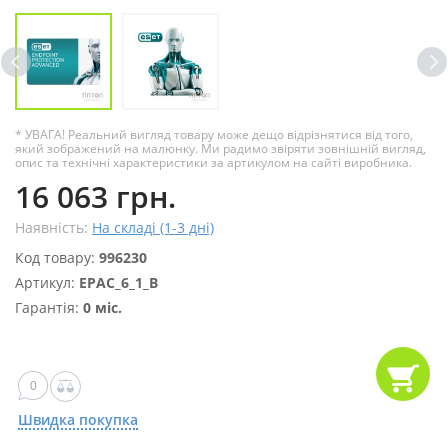
* УВАГА! Реальний вигляд товару може дещо відрізнятися від того,
який зображений на малюнку. Ми радимо звіряти зовнішній вигляд,
опис та технічні характеристики за артикулом на сайті виробника.
16 063 грн.
Наявність:
На складі (1-3 дні)
Код товару:
996230
Артикул:
EPAC_6_1_B
Гарантія:
0 міс.
0
Швидка покупка