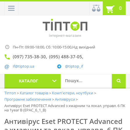
0
Пн-Пт: 09:00-18:00,
Сб: 10:00-15:00,
Нд: вихідний
(097) 735-38-30
(095) 488-37-05
if@tiptop.ua
@tiptop_if
КАТАЛОГ
Тіптоп
Каталог товарів
Комп'ютери, ноутбуки
Програмне забезпечення
Антивіруси
Антивірус Eset PROTECT Advanced з хмарним та локал. управл. 6 ПК
на 1year B (EPAC_6_1_B)
Антивірус Eset PROTECT Advanced
з хмарним та локал. управл. 6 ПК