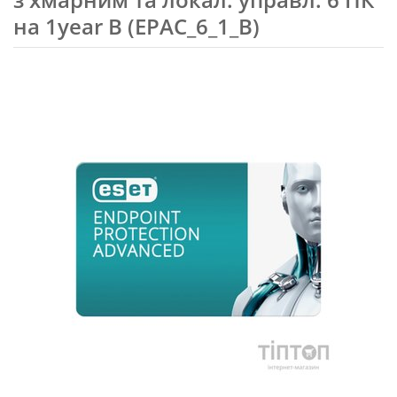
на 1year B (EPAC_6_1_B)