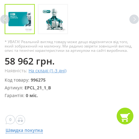
* УВАГА! Реальний вигляд товару може дещо відрізнятися від того,
який зображений на малюнку. Ми радимо звіряти зовнішній вигляд,
опис та технічні характеристики за артикулом на сайті виробника.
58 962 грн.
Наявність:
На складі (1-3 дні)
Код товару:
996275
Артикул:
EPCL_21_1_B
Гарантія:
0 міс.
0
Швидка покупка