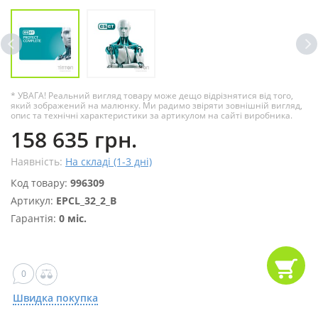
* УВАГА! Реальний вигляд товару може дещо відрізнятися від того,
який зображений на малюнку. Ми радимо звіряти зовнішній вигляд,
опис та технічні характеристики за артикулом на сайті виробника.
158 635 грн.
Наявність:
На складі (1-3 дні)
Код товару:
996309
Артикул:
EPCL_32_2_B
Гарантія:
0 міс.
0
Швидка покупка