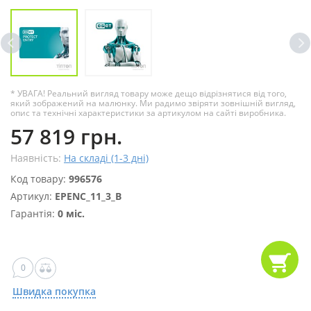
* УВАГА! Реальний вигляд товару може дещо відрізнятися від того,
який зображений на малюнку. Ми радимо звіряти зовнішній вигляд,
опис та технічні характеристики за артикулом на сайті виробника.
57 819 грн.
Наявність:
На складі (1-3 дні)
Код товару:
996576
Артикул:
EPENC_11_3_B
Гарантія:
0 міс.
0
Швидка покупка