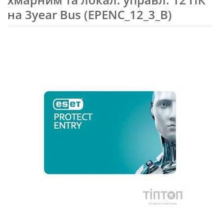
на 3year Bus (EPENC_12_3_B)