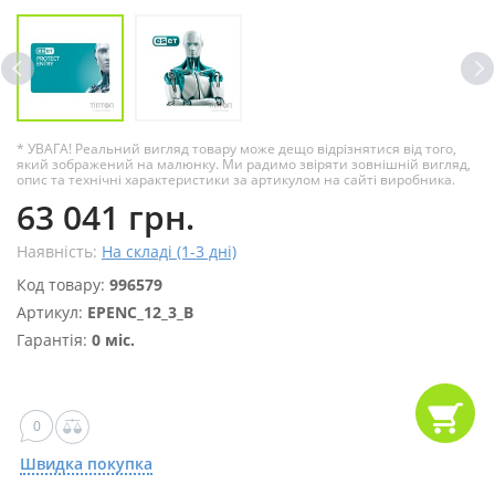
* УВАГА! Реальний вигляд товару може дещо відрізнятися від того,
який зображений на малюнку. Ми радимо звіряти зовнішній вигляд,
опис та технічні характеристики за артикулом на сайті виробника.
63 041 грн.
Наявність:
На складі (1-3 дні)
Код товару:
996579
Артикул:
EPENC_12_3_B
Гарантія:
0 міс.
0
Швидка покупка