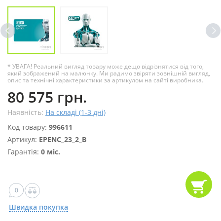
* УВАГА! Реальний вигляд товару може дещо відрізнятися від того,
який зображений на малюнку. Ми радимо звіряти зовнішній вигляд,
опис та технічні характеристики за артикулом на сайті виробника.
80 575 грн.
Наявність:
На складі (1-3 дні)
Код товару:
996611
Артикул:
EPENC_23_2_B
Гарантія:
0 міс.
0
Швидка покупка