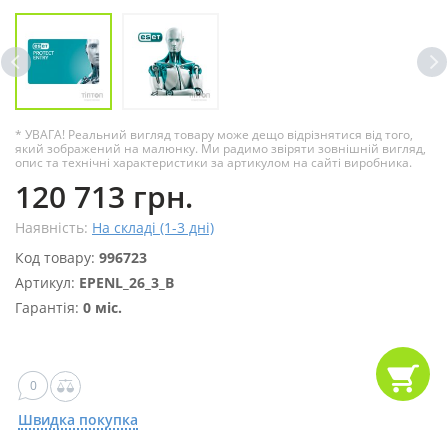
* УВАГА! Реальний вигляд товару може дещо відрізнятися від того,
який зображений на малюнку. Ми радимо звіряти зовнішній вигляд,
опис та технічні характеристики за артикулом на сайті виробника.
120 713 грн.
Наявність:
На складі (1-3 дні)
Код товару:
996723
Артикул:
EPENL_26_3_B
Гарантія:
0 міс.
0
Швидка покупка