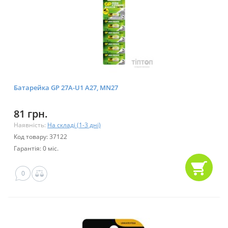
Батарейка GP 27A-U1 A27, MN27
81 грн.
Наявність:
На складі (1-3 дні)
Код товару: 37122
Гарантія: 0 міс.
0