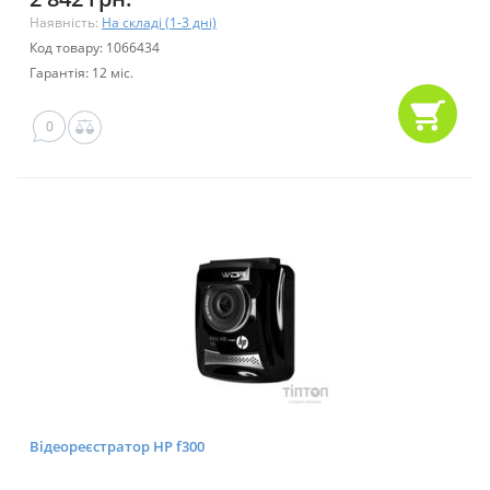
Наявність:
На складі (1-3 дні)
Код товару: 1066434
Гарантія: 12 міс.
0
Відеореєстратор HP f300