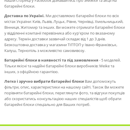
нашій сторінці у Facebook дізнавайтесь про знижки та акції на
батарейні блоки.
Доставка по Україні.
Ми доставляємо батарейні блоки по всіх
містах України: Київ, Львів, Луцьк, Рівне, Чернівці, Хмельницький,
Вінниця, Житомир та інших. Ви можете отримати батарейні блоки
у відділенні компанії перевізника або кур'єром по вказаному
адресу. Термін доставки зазвичай складає від 1 до 3 днів.
Безкоштовна доставка у магазини ТІПТОП у Івано-Франківськ,
Калуш, Тернопіль з можливістю самовивозу.
Батарейні блоки в наявності та під замовлення
- 5 моделей.
Тільки якісні та надійні батарейні блоки виробників: Meike та
інших, з офіційною гарантією.
Легко і зручно вибрати батарейні блоки
Вам допоможуть
фільтри, опис, характеристики на нашому сайті. Також Ви можете
порівняти батарейні блоки, переглянути фото, та відгуки покупців
або скористатись консультацією наших спеціалістів щоб обрати
батарейні блоки спеціально для Ваших потреб.