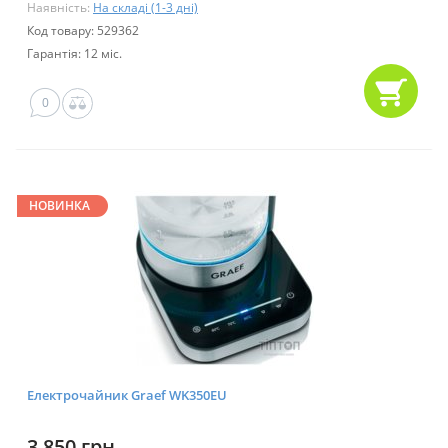
Наявність:
На складі (1-3 дні)
Код товару: 529362
Гарантія: 12 міс.
0
НОВИНКА
Електрочайник Graef WK350EU
3 850 грн.