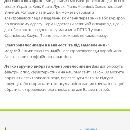
Доставка по Україні.
Ми доставляємо електровелосипеди по всіх
містах України: Київ, Львів, Луцьк, Рівне, Чернівці, Хмельницький,
Вінниця, Житомир та інших. Ви можете отримати
електровелосипеди у відділенні компанії перевізника або кур'єром
по вказаному адресу. Термін доставки зазвичай складає від 1 до 3
днів. Безкоштовна доставка у магазини ТІПТОП у Івано-
Франківськ, Калуш, Тернопіль з можливістю самовивозу.
Електровелосипеди в наявності та під замовлення
- 1
моделей. Тільки якісні та надійні електровелосипеди виробників:
Acer та інших, з офіційною гарантією.
Легко і зручно вибрати електровелосипеди
Вам допоможуть
фільтри, опис, характеристики на нашому сайті. Також Ви можете
порівняти електровелосипеди, переглянути фото, та відгуки
покупців або скористатись консультацією наших спеціалістів щоб
обрати електровелосипеди спеціально для Ваших потреб.
Головна