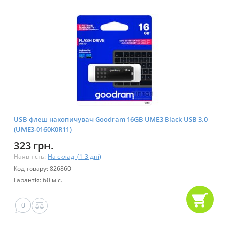
USB флеш накопичувач Goodram 16GB UME3 Black USB 3.0
(UME3-0160K0R11)
323 грн.
Наявність:
На складі (1-3 дні)
Код товару: 826860
Гарантія: 60 міс.
0