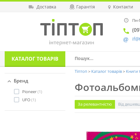
Доставка
Гарантія
Контакти
Пн-П
(09
if@
КАТАЛОГ
ТОВАРІВ
Тіптоп
Каталог товарів
Книги 
Бренд
Фотоальбом
Pioneer
(1)
UFO
(1)
За релевантністю
Від дешев