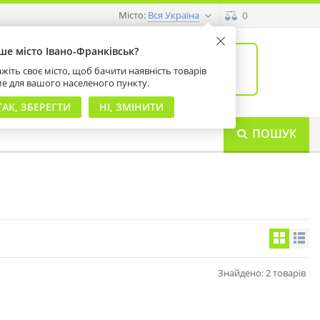
Місто:
0
Вся Україна
ше місто Івано-Франківськ?
0
товарів: 0
жіть своє місто, щоб бачити наявність товарів
на суму 0 грн
ме для вашого населеного пункту.
ТАК, ЗБЕРЕГТИ
НІ, ЗМІНИТИ
ПОШУК
Знайдено: 2 товарів