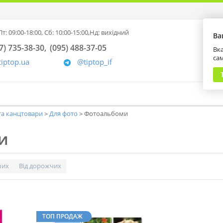
т: 09:00-18:00,
Сб: 10:00-15:00,
Нд: вихідний
Ва
7) 735-38-30
(095) 488-37-05
Вка
са
tiptop.ua
@tiptop_if
та канцтовари
Для фото
Фотоальбоми
и
ших
Від дорожчих
ТОП ПРОДАЖ