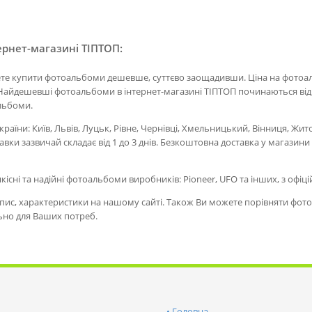
ернет-магазині ТІПТОП:
ете купити фотоальбоми дешевше, суттєво заощадивши. Ціна на фотоаль
Найдешевші фотоальбоми в інтернет-магазині ТІПТОП починаються від 0
альбоми.
раїни: Київ, Львів, Луцьк, Рівне, Чернівці, Хмельницький, Вінниця, Жи
авки зазвичай складає від 1 до 3 днів. Безкоштовна доставка у магазин
якісні та надійні фотоальбоми виробників: Pioneer, UFO та інших, з офіц
ис, характеристики на нашому сайті. Також Ви можете порівняти фотоа
ьно для Ваших потреб.
Головна