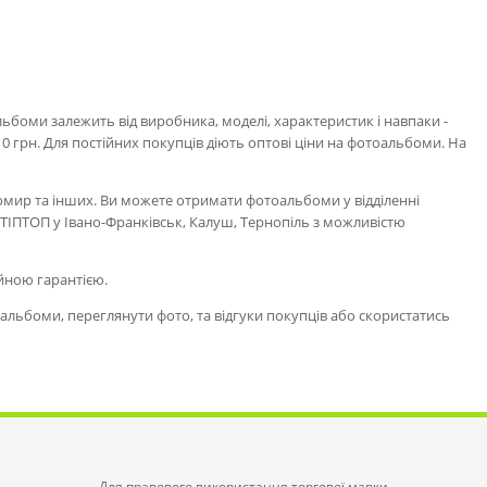
боми залежить від виробника, моделі, характеристик і навпаки -
 грн. Для постійних покупців діють оптові ціни на фотоальбоми. На
томир та інших. Ви можете отримати фотоальбоми у відділенні
и ТІПТОП у Івано-Франківськ, Калуш, Тернопіль з можливістю
ійною гарантією.
льбоми, переглянути фото, та відгуки покупців або скористатись
Для правового використання торгової марки