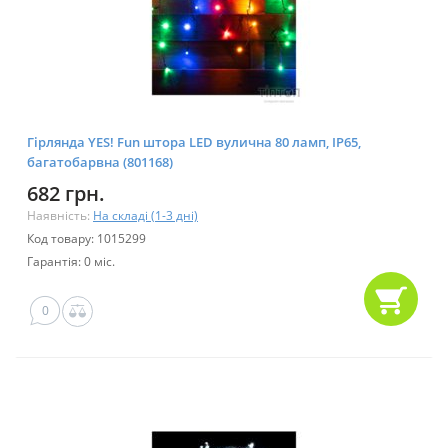
Гірлянда YES! Fun штора LED вулична 80 ламп, IP65,
багатобарвна (801168)
682 грн.
Наявність:
На складі (1-3 дні)
Код товару: 1015299
Гарантія: 0 міс.
0