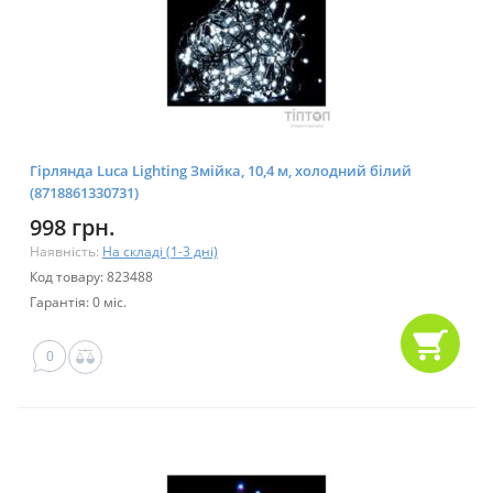
Гірлянда Luca Lighting Змійка, 10,4 м, холодний білий
(8718861330731)
998 грн.
Наявність:
На складі (1-3 дні)
Код товару: 823488
Гарантія: 0 міс.
0