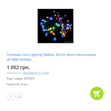
Гірлянда Luca Lighting Змійка, 36,3 м, мультикольорова
(8718861331042)
1 052 грн.
Наявність:
На складі (1-3 дні)
Код товару: 823509
Гарантія: 0 міс.
0