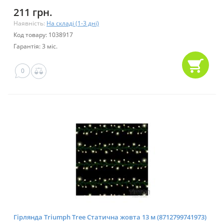
211 грн.
Наявність:
На складі (1-3 дні)
Код товару: 1038917
Гарантія: 3 міс.
0
Гірлянда Triumph Tree Статична жовта 13 м (8712799741973)