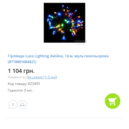
Гірлянда Luca Lighting Змійка, 14 м, мультикольорова
(8718861684421)
1 104 грн.
Наявність:
На складі (1-3 дні)
Код товару: 823495
Гарантія: 0 міс.
0