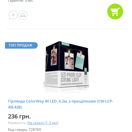
Гарантія: 3 міс.
0
ТОП ПРОДАЖ
Гірлянда ColorWay 40 LED, 4.2м, з прищіпками (CW-LCP-
40L42B)
236 грн.
Наявність:
На складі (1-3 дні)
Код товару: 728769