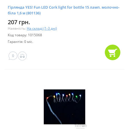
Гірлянда YES! Fun LED Сork light for bottle 15 ламп. молочно-
біла 1,6 м (801136)
207 грн.
Наявність:
На складі (1-3 дні)
Код товару: 1015068
Гарантія: 0 міс.
0