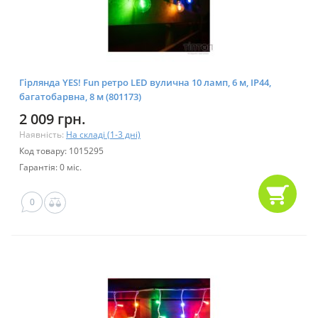
Гірлянда YES! Fun ретро LED вулична 10 ламп, 6 м, IP44,
багатобарвна, 8 м (801173)
2 009 грн.
Наявність:
На складі (1-3 дні)
Код товару: 1015295
Гарантія: 0 міс.
0