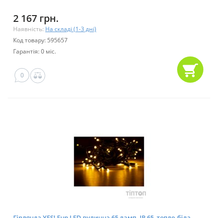
2 167 грн.
Наявність:
На складі (1-3 дні)
Код товару: 595657
Гарантія: 0 міс.
0
Гірлянда YES! Fun LED вулична 65 ламп. IP 65, тепло-біла,