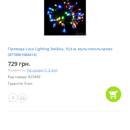
Гірлянда Luca Lighting Змійка, 10,4 м, мультикольорова
(8718861684414)
729 грн.
Наявність:
На складі (1-3 дні)
Код товару: 823490
Гарантія: 0 міс.
0