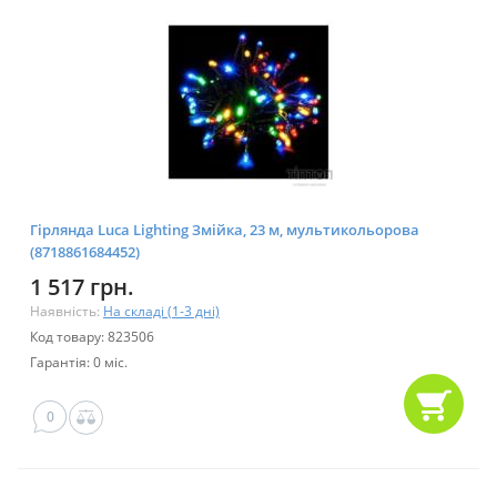
Гірлянда Luca Lighting Змійка, 23 м, мультикольорова
(8718861684452)
1 517 грн.
Наявність:
На складі (1-3 дні)
Код товару: 823506
Гарантія: 0 міс.
0