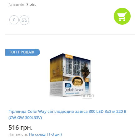
Гарантія: 3 міс.
0
ТОП ПРОДАЖ
Гірлянда ColorWay світлодіодна завіса 300 LED 3x3 м 220 В
(CW-GW-300L33V)
516 грн.
Наявність:
На складі (1-3 дні)