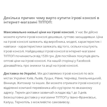
Декілька причин чому варто купити ігрові консолі в
інтернет-магазині ТІПТОП:
Максимально низькі ціни на ігрові консолі.
У нас Ви дійсно
можете купити ігрові консолі дешевше, суттєво заощадивши. Ціна
на ігрові консолі залежить від виробника, моделі, характеристик і
навпаки - характеристики залежать від того, скільки коштують
ігрові консолі. Найдешевші ігрові консолі в інтернет-магазині
ТІПТОП починаються від 1539 грн. Для постійних покупців діють
оптові ціни на ігрові консолі. На нашій сторінці у Facebook
дізнавайтесь про знижки та акції на ігрові консолі.
Доставка по Україні.
Ми доставляємо ігрові консолі по всіх
містах України: Київ, Львів, Луцьк, Рівне, Чернівці, Хмельницький,
Вінниця, Житомир та інших. Ви можете отримати ігрові консолі у
відділенні компанії перевізника або кур'єром по вказаному
адресу. Термін доставки зазвичай складає від 1 до 3 днів.
Безкоштовна доставка у магазини ТІПТОП у Івано-Франківськ,
Калуш, Тернопіль з можливістю самовивозу.