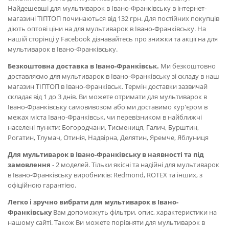
Найдешевші для мультиварок в Івано-Франківську в інтернет-
магазині ТІПТОП починаються від 132 грн. Для постійних покупців
діють оптові ціни на для мультиварок в Івано-Франківську. На
нашій сторінці у Facebook дізнавайтесь про знижки та акції на для
мультиварок в Івано-Франківську.
Безкоштовна доставка в Івано-Франківськ.
Ми безкоштовно
доставляємо для мультиварок в Івано-Франківську зі складу в наш
магазин ТІПТОП в Івано-Франківськ. Термін доставки зазвичай
складає від 1 до 3 днів. Ви можете отримати для мультиварок в
Івано-Франківську самовивозом або ми доставимо кур'єром в
межах міста Івано-Франківськ, чи перевізником в найближчі
населені пункти: Богородчани, Тисмениця, Галич, Бурштин,
Рогатин, Тлумач, Отинія, Надвірна, Делятин, Яремче, Яблуниця
Для мультиварок в Івано-Франківську в наявності та під
замовлення
- 2 моделей. Тільки якісні та надійні для мультиварок
в Івано-Франківську виробників: Redmond, ROTEX та інших, з
офіційною гарантією.
Легко і зручно вибрати для мультиварок в Івано-
Франківську
Вам допоможуть фільтри, опис, характеристики на
нашому сайті. Також Ви можете порівняти для мультиварок в