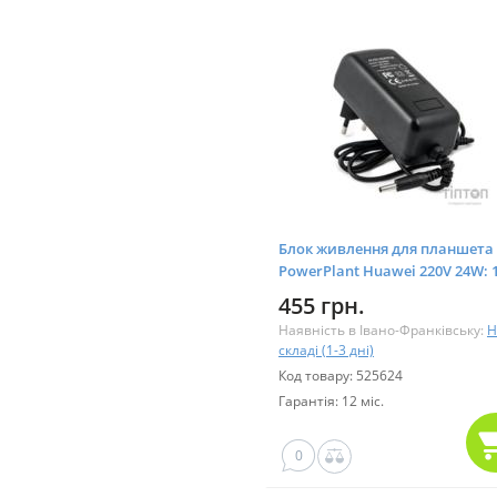
Блок живлення для планшета
PowerPlant Huawei 220V 24W: 
2A (3.5*1.35 mm) (HU24A3514)
455 грн.
Наявність в Івано-Франківську:
Н
складі (1-3 дні)
Код товару: 525624
Гарантія: 12 міс.
0