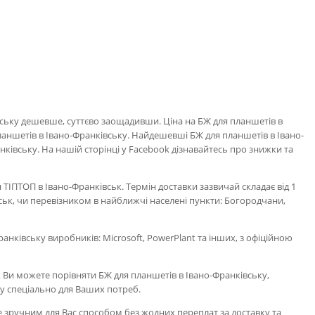
вську дешевше, суттєво заощадивши. Ціна на БЖ для планшетів в
планшетів в Івано-Франківську. Найдешевші БЖ для планшетів в Івано-
нківську. На нашій сторінці у Facebook дізнавайтесь про знижки та
ТІПТОП в Івано-Франківськ. Термін доставки зазвичай складає від 1
ськ, чи перевізником в найближчі населені пункти: Богородчани,
Франківську виробників: Microsoft, PowerPlant та інших, з офіційною
 Ви можете порівняти БЖ для планшетів в Івано-Франківську,
ку спеціально для Ваших потреб.
е зручним для Вас способом без жодних переплат за доставку та