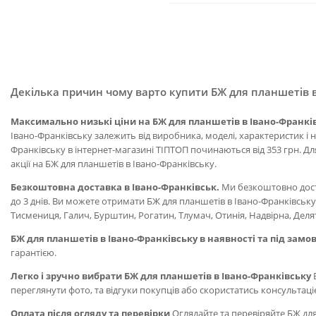
Декілька причин чому варто купити БЖ для планшетів в
Максимально низькі ціни на БЖ для планшетів в Івано-Франкі
Івано-Франківську залежить від виробника, моделі, характеристик і 
Франківську в інтернет-магазині ТІПТОП починаються від 353 грн. Для
акції на БЖ для планшетів в Івано-Франківську.
Безкоштовна доставка в Івано-Франківськ.
Ми безкоштовно доста
до 3 днів. Ви можете отримати БЖ для планшетів в Івано-Франківськ
Тисмениця, Галич, Бурштин, Рогатин, Тлумач, Отинія, Надвірна, Дел
БЖ для планшетів в Івано-Франківську в наявності та під замо
гарантією.
Легко і зручно вибрати БЖ для планшетів в Івано-Франківську
В
переглянути фото, та відгуки покупців або скористатись консультац
Оплата після огляду та перевірки
Оглядайте та перевіряйте БЖ для