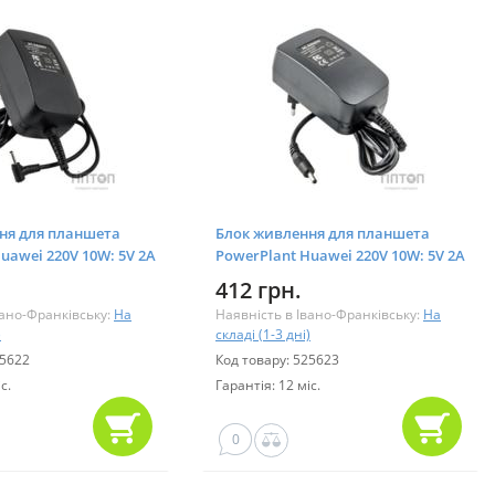
ня для планшета
Блок живлення для планшета
uawei 220V 10W: 5V 2A
PowerPlant Huawei 220V 10W: 5V 2A
 (HU10M2507)
(3.5*1.35 mm) (HU10M3514)
412 грн.
вано-Франківську:
На
Наявність в Івано-Франківську:
На
)
складі (1-3 дні)
25622
Код товару: 525623
с.
Гарантія: 12 міс.
0