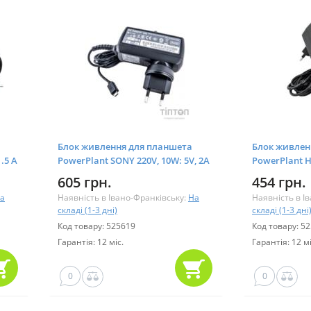
Блок живлення для планшета
Блок живлен
.5 A
PowerPlant SONY 220V, 10W: 5V, 2A
PowerPlant H
(Micro USB) (SO10MMICR)
(2.5*0.7 mm)
605 грн.
454 грн.
а
Наявність в Івано-Франківську:
На
Наявність в І
складі (1-3 дні)
складі (1-3 дні
Код товару: 525619
Код товару: 5
Гарантія: 12 міс.
Гарантія: 12 мі
0
0