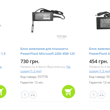
Блок живлення для планшета
Блок живлен
 1.5
PowerPlant Microsoft 220V 45W 12V
PowerPlant A
3.6 A (5pin) (MI43ASPE)
A (3.0*1.0) (
730 грн.
454 грн.
а
Наявність в Івано-Франківську:
На
Наявність в І
складі (1-3 дні)
складі (1-3 дні
Код товару: 557776
Код товару: 5
Гарантія: 12 міс.
Гарантія: 12 мі
0
0