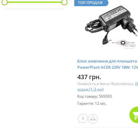
ТОП ПРОДАЖ
Блок живлення для планшета
PowerPlant ACER 220V 18W: 12V
A (3.0*1.0) (AC18A3010)
437 грн.
Наявність в Івано-Франківську:
Н
складі (1-3 дні)
Код товару: 569303
Гарантія: 12 міс.
0