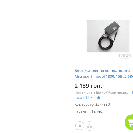
Блок живлення до планшета
Microsoft model 1800, 15В, 2.58
(44W), роз'єм Special + USB (A4
2 139 грн.
Наявність в Івано-Франківську:
Н
складі (1-3 дні)
Код товару: 2277330
Гарантія: 12 міс.
0