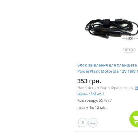
Блок живлення для планшета
PowerPlant Motorola 12V 18W 1
(2.0*1.0 mm) - автомобільний
353 грн.
(MOA18A2010)
Наявність в Івано-Франківську:
Н
складі (1-3 дні)
Код товару: 557877
Гарантія: 12 міс.
0