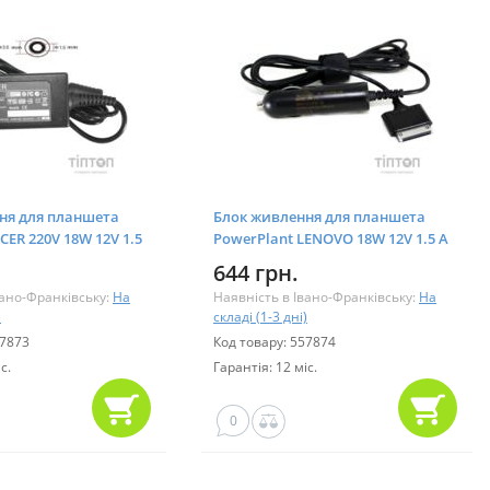
ня для планшета
Блок живлення для планшета
CER 220V 18W 12V 1.5
PowerPlant LENOVO 18W 12V 1.5 A
ACX18A3010)
(SPECIAL) - автомобільний
644 грн.
(IBA18ASPE)
вано-Франківську:
На
Наявність в Івано-Франківську:
На
)
складі (1-3 дні)
57873
Код товару: 557874
с.
Гарантія: 12 міс.
0