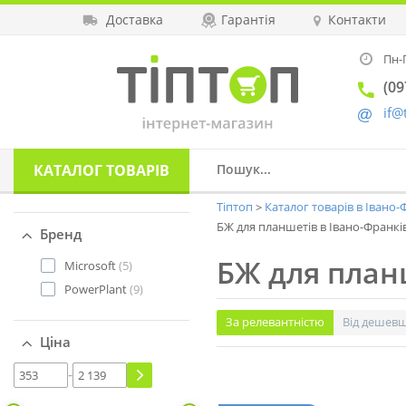
Доставка
Гарантія
Контакти
Пн-П
(09
if@
КАТАЛОГ
ТОВАРІВ
Тіптоп
Каталог товарів в Івано
БЖ для планшетів в Івано-Франкі
Бренд
БЖ для план
Microsoft
(5)
PowerPlant
(9)
За релевантністю
Від дешев
Ціна
-