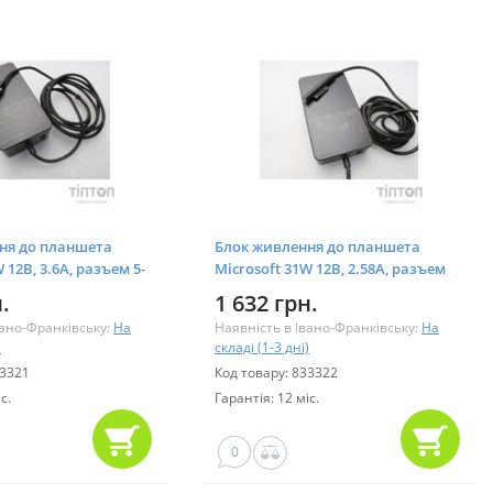
ня до планшета
Блок живлення до планшета
 12В, 3.6А, разъем 5-
Microsoft 31W 12В, 2.58А, разъем
 USB (model 1536 /
special + USB (model 1625 / A40219)
.
1 632 грн.
вано-Франківську:
На
Наявність в Івано-Франківську:
На
)
складі (1-3 дні)
33321
Код товару: 833322
с.
Гарантія: 12 міс.
0