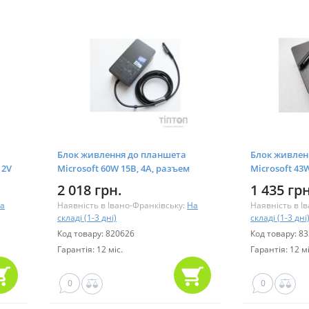
Блок живлення до планшета
Блок живлен
12V
Microsoft 60W 15В, 4А, разъем
Microsoft 43W
special + USB (model 1706 / A40234)
pin special +
2 018 грн.
1 435 грн
A40218)
а
Наявність в Івано-Франківську:
На
Наявність в І
складі (1-3 дні)
складі (1-3 дні
Код товару: 820626
Код товару: 8
Гарантія: 12 міс.
Гарантія: 12 мі
0
0