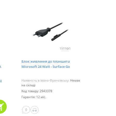
Блок живлення до планшета
А
Microsoft 24 Watt - Surface Go
0271)
power adapter (LAC-00001)
а
Наявність в Івано-Франківську:
Немає
на складі
Код товару: 2943378
Гарантія: 12 міс.
0