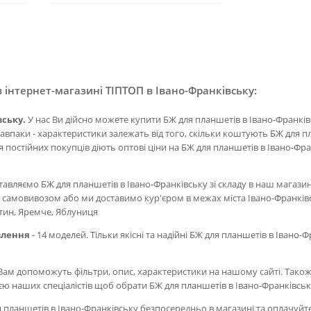
 інтернет-магазині ТІПТОП в Івано-Франківську:
вську.
У нас Ви дійсно можете купити БЖ для планшетів в Івано-Франкі
навпаки - характеристики залежать від того, скільки коштують БЖ для 
 постійних покупців діють оптові ціни на БЖ для планшетів в Івано-Фра
вляємо БЖ для планшетів в Івано-Франківську зі складу в наш магазин 
у самовивозом або ми доставимо кур'єром в межах міста Івано-Франків
ятин, Яремче, Яблуниця
влення
- 14 моделей. Тільки якісні та надійні БЖ для планшетів в Івано-
ам допоможуть фільтри, опис, характеристики на нашому сайті. Також
ією наших спеціалістів щоб обрати БЖ для планшетів в Івано-Франківсь
 планшетів в Івано-Франківську безпосередньо в магазині та оплачуйт