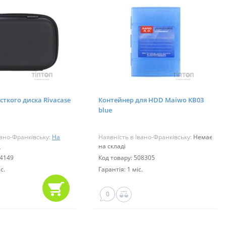
сткого диска Rivacase
Контейнер для HDD Maiwo KB03
blue
вано-Франківську:
На
Наявність в Івано-Франківську:
Немає
)
на складі
24149
Код товару: 508305
с.
Гарантія: 1 міс.
0