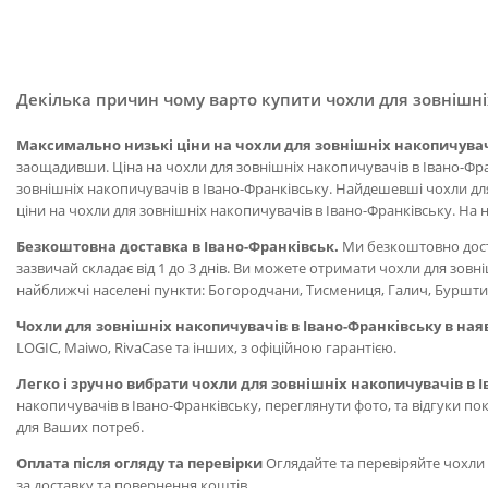
Декілька причин чому варто купити чохли для зовнішніх
Максимально низькі ціни на чохли для зовнішніх накопичувач
заощадивши. Ціна на чохли для зовнішніх накопичувачів в Івано-Фран
зовнішніх накопичувачів в Івано-Франківську. Найдешевші чохли для
ціни на чохли для зовнішніх накопичувачів в Івано-Франківську. На н
Безкоштовна доставка в Івано-Франківськ.
Ми безкоштовно доста
зазвичай складає від 1 до 3 днів. Ви можете отримати чохли для зо
найближчі населені пункти: Богородчани, Тисмениця, Галич, Бурштин
Чохли для зовнішніх накопичувачів в Івано-Франківську в ная
LOGIC, Maiwo, RivaCase та інших, з офіційною гарантією.
Легко і зручно вибрати чохли для зовнішніх накопичувачів в 
накопичувачів в Івано-Франківську, переглянути фото, та відгуки п
для Ваших потреб.
Оплата після огляду та перевірки
Оглядайте та перевіряйте чохли
за доставку та повернення коштів.