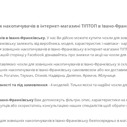
 накопичувачів в інтернет-магазині ТІПТОП в Івано-Франк
ів в Івано-Франківську.
У нас Ви дійсно можете купити чохли для зов
ківську залежить від виробника, моделі, характеристик і навпаки - ха
 зовнішніх накопичувачів в Івано-Франківську в інтернет-магазині ТІПТ
ашій сторінці у Facebook дізнавайтесь про знижки та акції на чохли дл
вляємо чохли для зовнішніх накопичувачів в Івано-Франківську зі скл
внішніх накопичувачів в Івано-Франківську самовивозом або ми доставим
, Рогатин, Тлумач, Отинія, Надвірна, Делятин, Яремче, Яблуниця
вності та під замовлення
- 4 моделей. Тільки якісні та надійні чохли 
Івано-Франківську
Вам допоможуть фільтри, опис, характеристики на 
окупців або скористатись консультацією наших спеціалістів щоб обрати 
 для зовнішніх накопичувачів в Івано-Франківську безпосередньо в ма