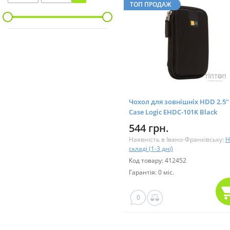
ТОП ПРОДАЖ
Чохол для зовнішніх HDD 2.5"
Case Logic EHDC-101K Black
544 грн.
Наявність в Івано-Франківську:
Н
складі (1-3 дні)
Код товару: 412452
Гарантія: 0 міс.
0