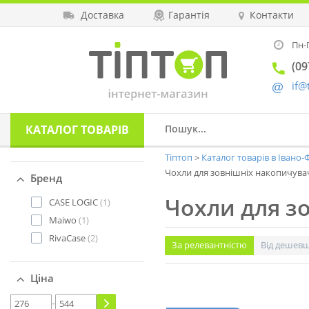
Доставка
Гарантія
Контакти
Пн-П
(09
if@
КАТАЛОГ
ТОВАРІВ
Тіптоп
Каталог товарів в Івано
Чохли для зовнішніх накопичувач
Бренд
Чохли для з
CASE LOGIC
(1)
Maiwo
(1)
RivaCase
(2)
За релевантністю
Від дешев
Ціна
-