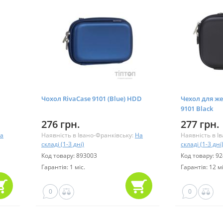
Чохол RivaCase 9101 (Blue) HDD
Чехол для же
9101 Black
276 грн.
277 грн.
а
Наявність в Івано-Франківську:
На
Наявність в І
складі (1-3 дні)
складі (1-3 дні
Код товару: 893003
Код товару: 9
Гарантія: 1 міс.
Гарантія: 12 мі
0
0