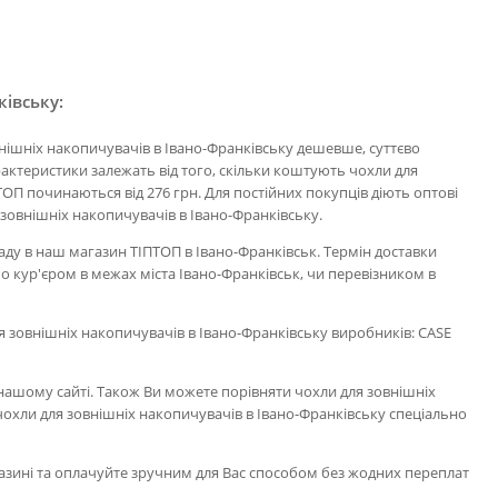
івську:
нішніх накопичувачів в Івано-Франківську дешевше, суттєво
рактеристики залежать від того, скільки коштують чохли для
ОП починаються від 276 грн. Для постійних покупців діють оптові
я зовнішніх накопичувачів в Івано-Франківську.
аду в наш магазин ТІПТОП в Івано-Франківськ. Термін доставки
о кур'єром в межах міста Івано-Франківськ, чи перевізником в
для зовнішніх накопичувачів в Івано-Франківську виробників: CASE
нашому сайті. Також Ви можете порівняти чохли для зовнішніх
чохли для зовнішніх накопичувачів в Івано-Франківську спеціально
газині та оплачуйте зручним для Вас способом без жодних переплат