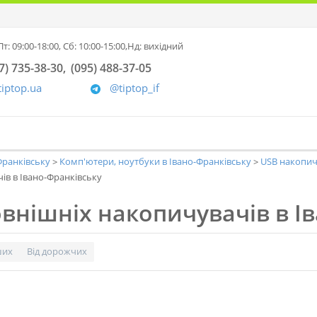
т: 09:00-18:00,
Сб: 10:00-15:00,
Нд: вихідний
7) 735-38-30
(095) 488-37-05
tiptop.ua
@tiptop_if
-Франківську
Комп'ютери, ноутбуки в Івано-Франківську
USB накопич
ів в Івано-Франківську
овнішніх накопичувачів в І
ших
Від дорожчих