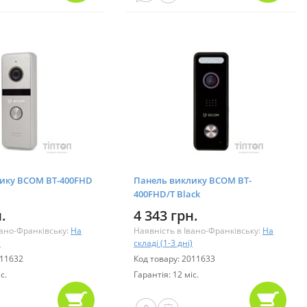
ику BCOM BT-400FHD
Панель виклику BCOM BT-
400FHD/T Black
.
4 343 грн.
вано-Франківську:
На
Наявність в Івано-Франківську:
На
)
складі (1-3 дні)
011632
Код товару: 2011633
с.
Гарантія: 12 міс.