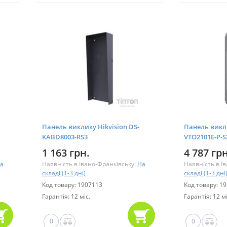
Панель виклику Hikvision DS-
Панель викл
KABD8003-RS3
VTO2101E-P-S
1 163 грн.
4 787 грн
а
Наявність в Івано-Франківську:
На
Наявність в І
складі (1-3 дні)
складі (1-3 дні
Код товару: 1907113
Код товару: 1
Гарантія: 12 міс.
Гарантія: 12 мі
0
0