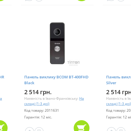
HR
Панель виклику BCOM BT-400FHD
Панель викл
Black
Silver
2 514 грн.
2 514 грн
а
Наявність в Івано-Франківську:
На
Наявність в І
складі (1-3 дні)
складі (1-3 дні
Код товару: 2011631
Код товару: 2
Гарантія: 12 міс.
Гарантія: 12 мі