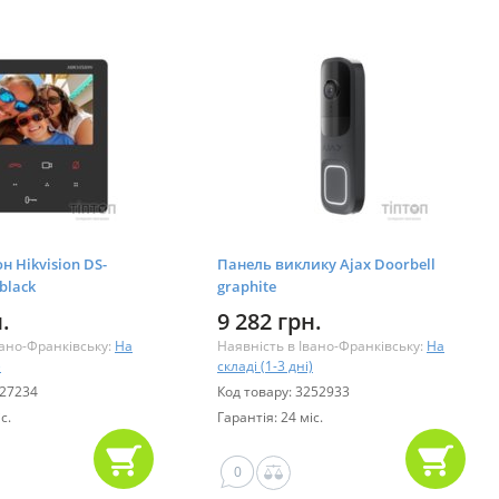
 Hikvision DS-
Панель виклику Ajax Doorbell
black
graphite
.
9 282 грн.
вано-Франківську:
На
Наявність в Івано-Франківську:
На
)
складі (1-3 дні)
627234
Код товару: 3252933
с.
Гарантія: 24 міс.
0