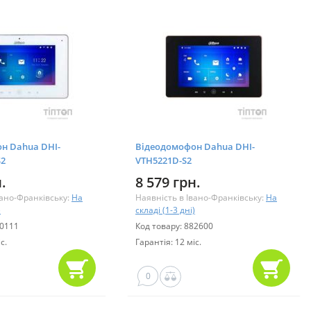
н Dahua DHI-
Відеодомофон Dahua DHI-
S2
VTH5221D-S2
.
8 579 грн.
вано-Франківську:
На
Наявність в Івано-Франківську:
На
)
складі (1-3 дні)
70111
Код товару: 882600
с.
Гарантія: 12 міс.
0