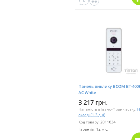
0
Панель виклику BCOM BT-400
AC White
3 217 грн.
Наявність в Івано-Франківську:
Н
складі (1-3 дні)
Код товару: 2011634
Гарантія: 12 міс.