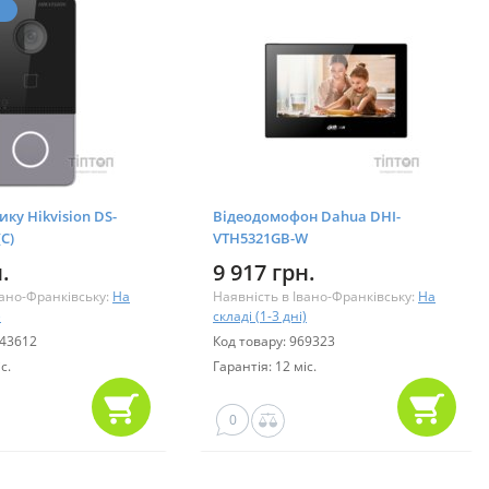
ку Hikvision DS-
Відеодомофон Dahua DHI-
C)
VTH5321GB-W
.
9 917 грн.
вано-Франківську:
На
Наявність в Івано-Франківську:
На
)
складі (1-3 дні)
243612
Код товару: 969323
с.
Гарантія: 12 міс.
0