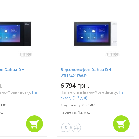
н Dahua DHI-
Відеодомофон Dahua DHI-
VTH2421FW-P
.
6 794 грн.
вано-Франківську:
На
Наявність в Івано-Франківську:
На
)
складі (1-3 дні)
60885
Код товару: 859582
с.
Гарантія: 12 міс.
0