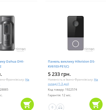
ику Dahua DHI-
Панель виклику Hikvision DS-
2
KV6103-PE1(С)
.
5 233 грн.
вано-Франківську:
На
Наявність в Івано-Франківську:
На
)
складі (1-3 дні)
928885
Код товару: 1922574
с.
Гарантія: 12 міс.
0