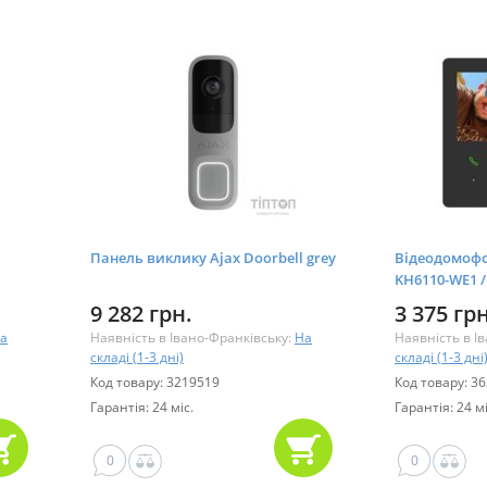
Панель виклику Ajax Doorbell grey
Відеодомофон
KH6110-WE1 /
9 282 грн.
3 375 грн
а
Наявність в Івано-Франківську:
На
Наявність в І
складі (1-3 дні)
складі (1-3 дні
Код товару: 3219519
Код товару: 3
Гарантія: 24 міс.
Гарантія: 24 мі
0
0