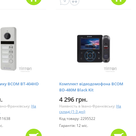
0
ику BCOM BT-404HD
Комплект відеодомофона BCOM
BD-480M Black Kit
.
4 296 грн.
вано-Франківську:
На
Наявність в Івано-Франківську:
На
)
складі (1-3 дні)
011638
Код товару: 2295522
с.
Гарантія: 12 міс.