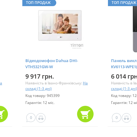
ТОП ПРОДАЖ
ТОП ПРОДАЖ
Відеодомофон Dahua DHI-
Панель викли
VTH5321GW-W
KV6113-WPE1(
9 917 грн.
6 014 грн
а
Наявність в Івано-Франківську:
На
Наявність в І
складі (1-3 дні)
складі (1-3 дні
Код товару: 945399
Код товару: 1
Гарантія: 12 міс.
Гарантія: 12 мі
0
0