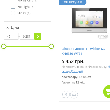
HikVision
(11)
ТОП ПРОДАЖ
Neolight
(6)
Slinex
(1)
Ціна
-
Відеодомофон Hikvision DS-
KH6350-WТE1
5 452 грн.
Наявність в Івано-Франківську:
Н
складі (1-3 дні)
Код товару: 1840289
Гарантія: 12 міс.
0