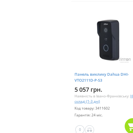
Панель виклику Dahua DHI-
VTO2111D-P-S3
5 057 грн.
Наявність в Івано-Франківську:
Н
складі (1-3 дні)
Код товару: 3411602
Гарантія: 24 міс.
0