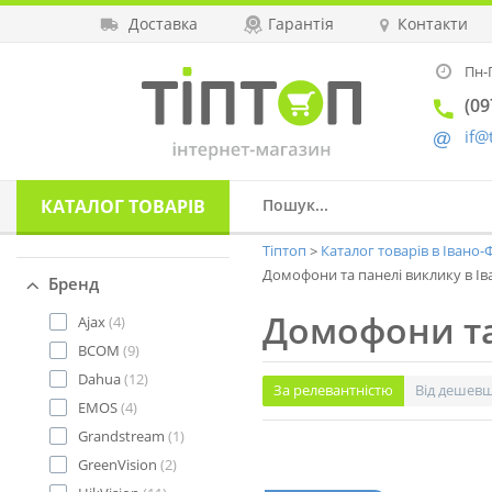
Доставка
Гарантія
Контакти
Пн-П
(09
if@
КАТАЛОГ
ТОВАРІВ
Тіптоп
Каталог товарів в Івано
Домофони та панелі виклику в Ів
Бренд
Домофони та
Ajax
(4)
BCOM
(9)
Dahua
(12)
За релевантністю
Від дешев
EMOS
(4)
Grandstream
(1)
GreenVision
(2)