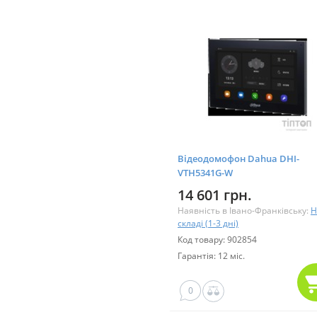
Відеодомофон Dahua DHI-
VTH5341G-W
14 601 грн.
Наявність в Івано-Франківську:
Н
складі (1-3 дні)
Код товару: 902854
Гарантія: 12 міс.
0