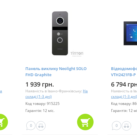
Панель виклику Neolight SOLO
Відеодомофо
FHD Graphite
VTH2421FB-P
1 939 грн.
6 794 грн
а
Наявність в Івано-Франківську:
На
Наявність в І
складі (1-3 дні)
складі (1-3 дні
Код товару: 915225
Код товару: 8
Гарантія: 12 міс.
Гарантія: 12 мі
0
0