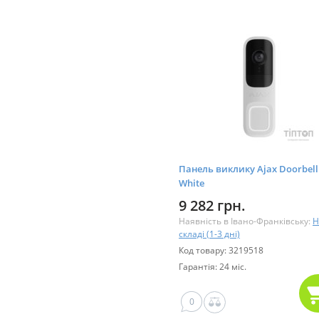
Панель виклику Ajax Doorbell
White
9 282 грн.
Наявність в Івано-Франківську:
Н
складі (1-3 дні)
Код товару: 3219518
Гарантія: 24 міс.
0