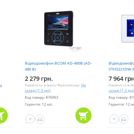
Відеодомофон BCOM AD-480B (AD-
Відеодомофо
480 B)
VTH5221DW-
2 279 грн.
7 964 грн
а
Наявність в Івано-Франківську:
На
Наявність в І
складі (1-3 дні)
складі (1-3 дні
Код товару: 876963
Код товару: 8
Гарантія: 12 міс.
Гарантія: 12 мі
0
0