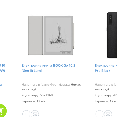
710
Електронна книга BOOX Go 10.3
Електронна 
WW)
(Gen II) Lumi
Pro Black
а
Наявність в Івано-Франківську:
Немає
Наявність в І
на складі
на складі
Код товару: 5091360
Код товару: 4
Гарантія: 12 міс.
Гарантія: 12 мі
0
0