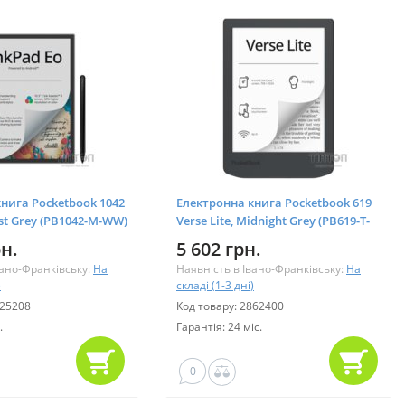
нига Pocketbook 1042
Електронна книга Pocketbook 619
ist Grey (PB1042-M-WW)
Verse Lite, Midnight Grey (PB619-T-
CIS)
рн.
5 602 грн.
вано-Франківську:
На
Наявність в Івано-Франківську:
На
)
складі (1-3 дні)
325208
Код товару: 2862400
.
Гарантія: 24 міс.
0