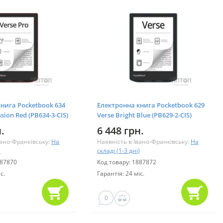
нига Pocketbook 634
Електронна книга Pocketbook 629
ssion Red (PB634-3-CIS)
Verse Bright Blue (PB629-2-CIS)
.
6 448 грн.
вано-Франківську:
На
Наявність в Івано-Франківську:
На
)
складі (1-3 дні)
887870
Код товару: 1887872
с.
Гарантія: 24 міс.
0