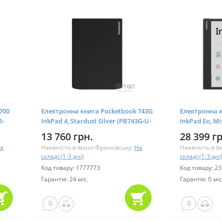
700
Електронна книга Pocketbook 743G
Електронна к
1-
InkPad 4, Stardust Silver (PB743G-U-
InkPad Eo, M
CIS)
13 760 грн.
28 399 г
а
Наявність в Івано-Франківську:
На
Наявність в І
складі (1-3 дні)
складі (1-3 дні
Код товару: 1777773
Код товару: 2
Гарантія: 24 міс.
Гарантія: 0 міс
0
0