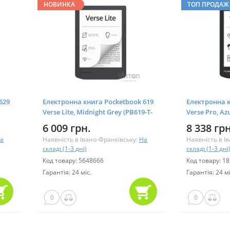
НОВИНКА
ТОП ПРОДАЖ
629
Електронна книга Pocketbook 619
Електронна к
Verse Lite, Midnight Grey (PB619-T-
Verse Pro, Az
WW)
6 009 грн.
8 338 грн
а
Наявність в Івано-Франківську:
На
Наявність в І
складі (1-3 дні)
складі (1-3 дні
Код товару: 5648666
Код товару: 1
Гарантія: 24 міс.
Гарантія: 24 мі
0
0