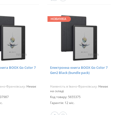
НОВИНКА
нига BOOX Go Color 7
Електронна книга BOOX Go Color 7
Gen2 Black (bundle pack)
вано-Франківську:
Немає
Наявність в Івано-Франківську:
Немає
на складі
307987
Код товару: 5655375
с.
Гарантія: 12 міс.