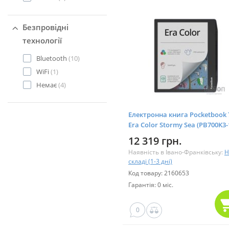
Безпровідні
технології
Bluetooth
(10)
WiFi
(1)
Немає
(4)
Електронна книга Pocketbook 
Era Color Stormy Sea (PB700K3-
CIS)
12 319 грн.
Наявність в Івано-Франківську:
Н
складі (1-3 дні)
Код товару: 2160653
Гарантія: 0 міс.
0