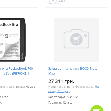
0
нига PocketBook 700
Электронная книга BOOX Note
rmy Sea (PB700K3-1-
Max
27 311 грн.
вано-Франківську:
Немає
Наявність в Івано-Франківську:
На
складі (1-3 дні)
161756
Код товару: 3038012
с.
Гарантія: 12 міс.