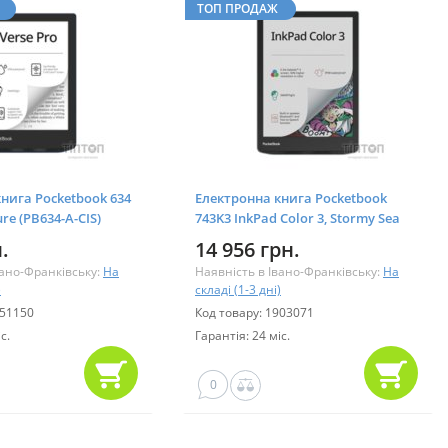
ТОП ПРОДАЖ
нига Pocketbook 634
Електронна книга Pocketbook
ure (PB634-A-CIS)
743K3 InkPad Color 3, Stormy Sea
(PB743K3-1-CIS)
.
14 956 грн.
вано-Франківську:
На
Наявність в Івано-Франківську:
На
)
складі (1-3 дні)
851150
Код товару: 1903071
с.
Гарантія: 24 міс.
0