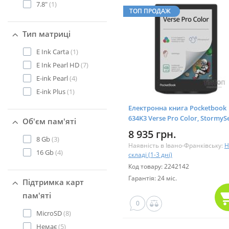
7.8"
(1)
ТОП ПРОДАЖ
Тип матриці
E Ink Carta
(1)
E Ink Pearl HD
(7)
E-ink Pearl
(4)
E-ink Plus
(1)
Електронна книга Pocketbook
634K3 Verse Pro Color, StormyS
Об'єм пам'яті
(PB634K3-1-CIS)
8 935 грн.
8 Gb
(3)
Наявність в Івано-Франківську:
Н
16 Gb
(4)
складі (1-3 дні)
Код товару: 2242142
Гарантія: 24 міс.
Підтримка карт
пам'яті
0
MicroSD
(8)
Немає
(5)