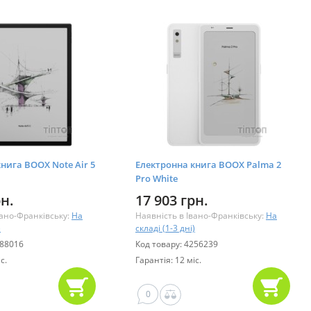
нига BOOX Note Air 5
Електронна книга BOOX Palma 2
Pro White
рн.
17 903 грн.
вано-Франківську:
На
Наявність в Івано-Франківську:
На
)
складі (1-3 дні)
088016
Код товару: 4256239
с.
Гарантія: 12 міс.
0