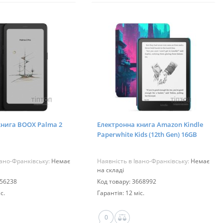
книга BOOX Palma 2
Електронна книга Amazon Kindle
Paperwhite Kids (12th Gen) 16GB
Black with Cyber City Cover_JP
вано-Франківську:
Немає
Наявність в Івано-Франківську:
Немає
на складі
256238
Код товару: 3668992
с.
Гарантія: 12 міс.
0