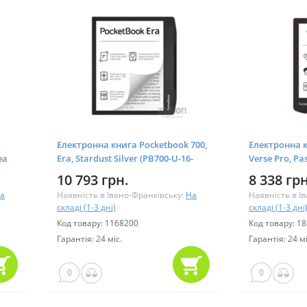
Електронна книга Pocketbook 700,
Електронна к
ea
Era, Stardust Silver (PB700-U-16-
Verse Pro, Pa
WW)
10 793 грн.
8 338 грн
а
Наявність в Івано-Франківську:
На
Наявність в І
складі (1-3 дні)
складі (1-3 дні
Код товару: 1168200
Код товару: 1
Гарантія: 24 міс.
Гарантія: 24 мі
0
0