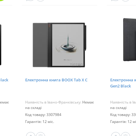
lack
Електронна книга BOOX Tab X С
Електронна к
Gen2 Black
емає
Наявність в Івано-Франківську:
Немає
Наявність в І
на складі
на складі
Код товару: 3307984
Код товару: 3
Гарантія: 12 міс.
Гарантія: 12 мі