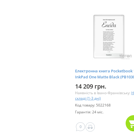
Електронна книга Pocketbook 
InkPad One Matte Black (PB1030
WW)
14 209 грн.
Наявність в Івано-Франківську:
Н
складі (1-3 дні)
Код товару: 5022168
Гарантія: 24 міс.
0