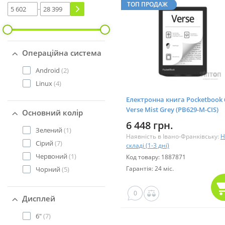
ТОП ПРОДАЖ
-
Операційна система
Android
(2)
Linux
(4)
Електронна книга Pocketbook 
Verse Mist Grey (PB629-M-CIS)
Основний колір
6 448 грн.
Зелений
(1)
Наявність в Івано-Франківську:
Н
Сірий
(7)
складі (1-3 дні)
Червоний
(1)
Код товару: 1887871
Гарантія: 24 міс.
Чорний
(5)
0
Дисплей
6"
(7)