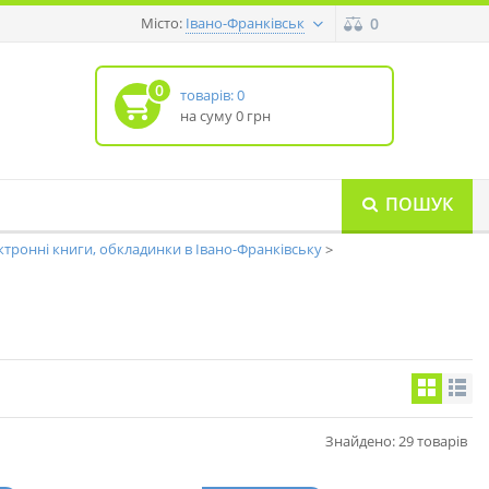
Місто:
0
Івано-Франківськ
0
товарів: 0
на суму 0 грн
ПОШУК
ктронні книги, обкладинки в Івано-Франківську
Знайдено: 29 товарів