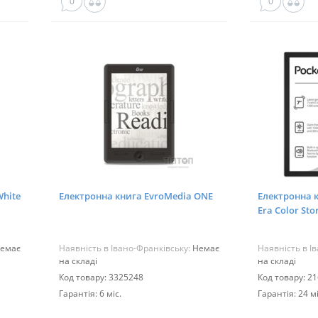
0
0
White
Електронна книга EvroMedia ONE
Електронна к
Era Color Sto
CIS)
емає
Наявність в Івано-Франківську:
Немає
Наявність в І
на складі
на складі
Код товару: 3325248
Код товару: 2
Гарантія: 6 міс.
Гарантія: 24 мі