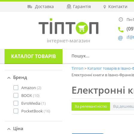
Доставка
Гарантія
Контакти
Пн-П
(09
if@
КАТАЛОГ
ТОВАРІВ
Тіптоп
Каталог товарів в Івано
Електронні книги в Івано-Франкі
Бренд
Електронні к
Amazon
(2)
BOOX
(10)
EvroMedia
(1)
За релевантністю
Від дешев
PocketBook
(16)
Ціна