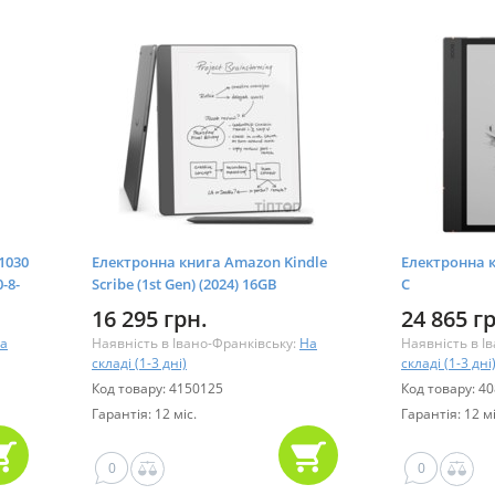
1030
Електронна книга Amazon Kindle
Електронна к
-8-
Scribe (1st Gen) (2024) 16GB
C
Tungsten_JP
16 295 грн.
24 865 г
а
Наявність в Івано-Франківську:
На
Наявність в І
складі (1-3 дні)
складі (1-3 дні
Код товару: 4150125
Код товару: 4
Гарантія: 12 міс.
Гарантія: 12 мі
0
0