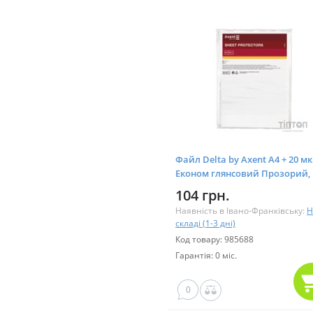
Файл Delta by Axent А4 + 20 мк
Економ глянсовий Прозорий, 
шт (D1003)
104 грн.
Наявність в Івано-Франківську:
Н
складі (1-3 дні)
Код товару: 985688
Гарантія: 0 міс.
0