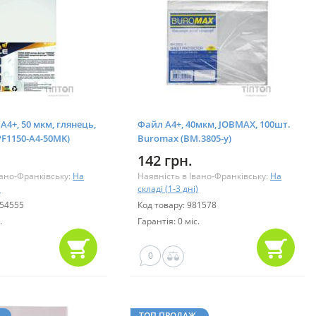
А4+, 50 мкм, глянець,
Файл А4+, 40мкм, JOBMAX, 100шт.
-PF1150-A4-50MK)
Buromax (BM.3805-y)
142 грн.
вано-Франківську:
На
Наявність в Івано-Франківську:
На
)
складі (1-3 дні)
054555
Код товару: 981578
.
Гарантія: 0 міс.
0
ТОП ПРОДАЖ