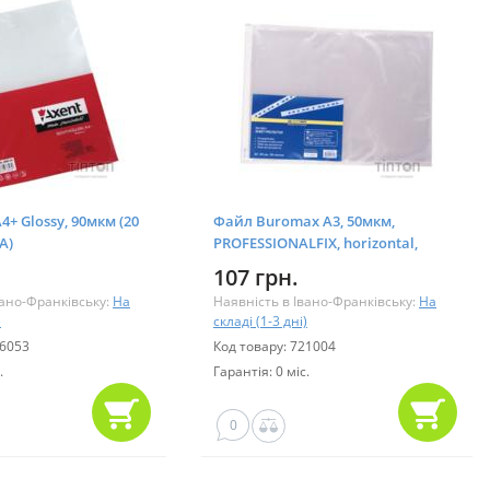
4+ Glossy, 90мкм (20
Файл Buromax А3, 50мкм,
А)
PROFESSIONALFIX, horizontal,
20шт. (BM.3831)
107 грн.
вано-Франківську:
На
Наявність в Івано-Франківську:
На
)
складі (1-3 дні)
46053
Код товару: 721004
.
Гарантія: 0 міс.
0