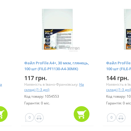
Файл ProFile А4+, 30 мкм, глянець,
Файл ProFile 
100 шт (FILE-PF1130-A4-30MK)
100 шт (FILE
117 грн.
144 грн.
а
Наявність в Івано-Франківську:
На
Наявність в І
складі (1-3 дні)
складі (1-3 дні
Код товару: 1054553
Код товару: 1
Гарантія: 0 міс.
Гарантія: 0 міс
0
0