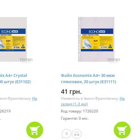
x А4+ Crystal
Файл Economix А4+ 30 мкм
0 штук (E31102)
глянсових, 20 штук (E31111)
41 грн.
вано-Франківську:
На
Наявність в Івано-Франківську:
На
)
складі (1-3 дні)
726219
Код товару: 1726220
.
Гарантія: 0 міс.
0