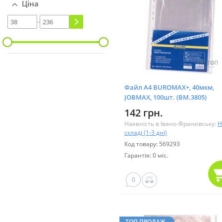
Ціна
-
Файл А4 BUROMAX+, 40мкм,
JOBMAX, 100шт. (BM.3805)
142 грн.
Наявність в Івано-Франківську:
Н
складі (1-3 дні)
Код товару: 569293
Гарантія: 0 міс.
0
ТОП ПРОДАЖ