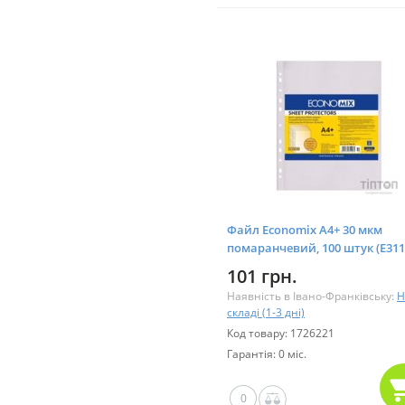
Файл Economix А4+ 30 мкм
помаранчевий, 100 штук (E311
50)
101 грн.
Наявність в Івано-Франківську:
Н
складі (1-3 дні)
Код товару: 1726221
Гарантія: 0 міс.
0