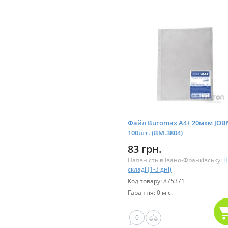
Файл Buromax А4+ 20мкм JO
100шт. (BM.3804)
83 грн.
Наявність в Івано-Франківську:
Н
складі (1-3 дні)
Код товару: 875371
Гарантія: 0 міс.
0