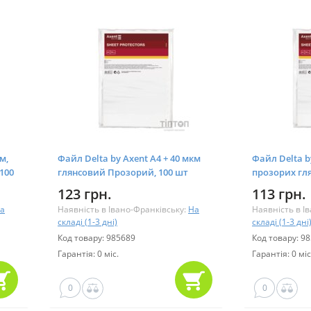
м,
Файл Delta by Axent А4 + 40 мкм
Файл Delta b
100
глянсовий Прозорий, 100 шт
прозорих гля
(D1004)
(D1005)
123 грн.
113 грн.
а
Наявність в Івано-Франківську:
На
Наявність в І
складі (1-3 дні)
складі (1-3 дні
Код товару: 985689
Код товару: 9
Гарантія: 0 міс.
Гарантія: 0 міс
0
0