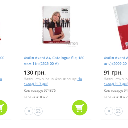
100
Файл Axent А4, Catalogue file, 180
Файл Axent А
мкм 1 in (2525-00-А)
шт.) (2009-20-
130 грн.
91 грн.
а
Наявність в Івано-Франківську:
На
Наявність в І
складі (1-3 дні)
складі (1-3 дні
Код товару: 974376
Код товару: 9
Гарантія: 0 міс.
Гарантія: 0 міс
0
0