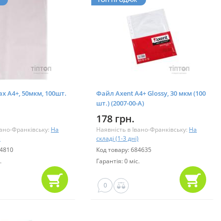
x А4+, 50мкм, 100шт.
Файл Axent А4+ Glossy, 30 мкм (100
шт.) (2007-00-А)
178 грн.
вано-Франківську:
На
Наявність в Івано-Франківську:
На
)
складі (1-3 дні)
74810
Код товару: 684635
.
Гарантія: 0 міс.
0