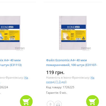
ix А4+ 40 мкм
Файл Economix А4+ 40 мкм
 штук (E31113)
помаранчевий, 100 штук (E31107-
50)
119 грн.
вано-Франківську:
На
Наявність в Івано-Франківську:
На
)
складі (1-3 дні)
726224
Код товару: 1726225
.
Гарантія: 0 міс.
0