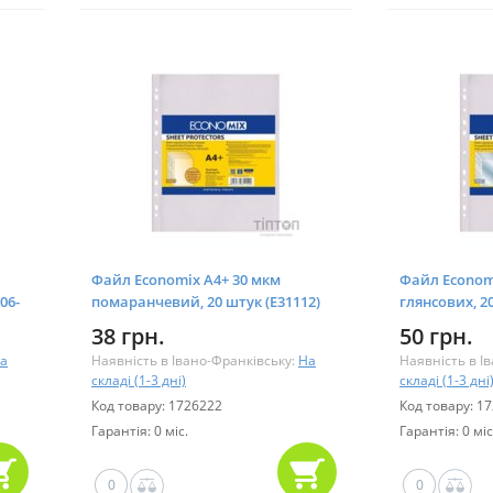
Файл Economix А4+ 30 мкм
Файл Econom
06-
помаранчевий, 20 штук (E31112)
глянсових, 20
38 грн.
50 грн.
а
Наявність в Івано-Франківську:
На
Наявність в І
складі (1-3 дні)
складі (1-3 дні
Код товару: 1726222
Код товару: 1
Гарантія: 0 міс.
Гарантія: 0 міс
0
0