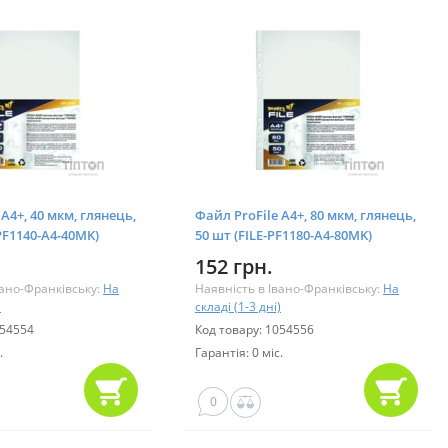
А4+, 40 мкм, глянець,
Файл ProFile А4+, 80 мкм, глянець,
-PF1140-A4-40MK)
50 шт (FILE-PF1180-A4-80MK)
152 грн.
вано-Франківську:
На
Наявність в Івано-Франківську:
На
)
складі (1-3 дні)
054554
Код товару: 1054556
.
Гарантія: 0 міс.
0