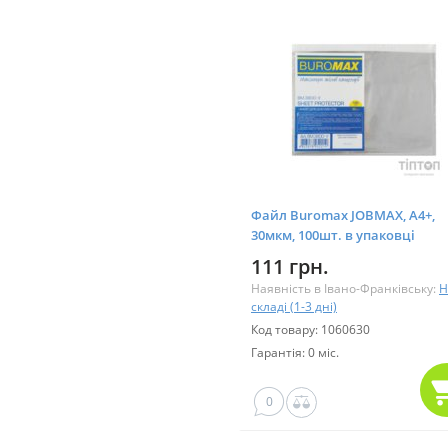
Файл Buromax JOBMAX, А4+,
30мкм, 100шт. в упаковці
(BM.3800-y)
111 грн.
Наявність в Івано-Франківську:
Н
складі (1-3 дні)
Код товару: 1060630
Гарантія: 0 міс.
0