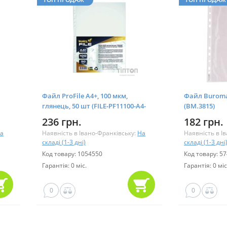
Файл ProFile А4+, 100 мкм,
Файл Buroma
глянець, 50 шт (FILE-PF11100-A4-
(BM.3815)
100M)
236 грн.
182 грн.
а
Наявність в Івано-Франківську:
На
Наявність в І
складі (1-3 дні)
складі (1-3 дні
Код товару: 1054550
Код товару: 5
Гарантія: 0 міс.
Гарантія: 0 міс
0
0