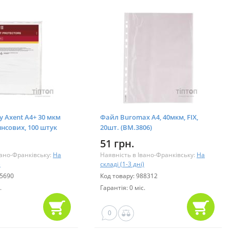
y Axent А4+ 30 мкм
Файл Buromax А4, 40мкм, FIX,
нсових, 100 штук
20шт. (BM.3806)
51 грн.
вано-Франківську:
На
Наявність в Івано-Франківську:
На
)
складі (1-3 дні)
85690
Код товару: 988312
.
Гарантія: 0 міс.
0