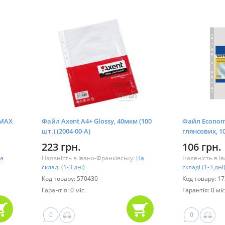
BMAX
Файл Axent А4+ Glossy, 40мкм (100
Файл Economi
шт.) (2004-00-А)
глянсових, 10
223 грн.
106 грн.
а
Наявність в Івано-Франківську:
На
Наявність в І
складі (1-3 дні)
складі (1-3 дні
Код товару: 570430
Код товару: 1
Гарантія: 0 міс.
Гарантія: 0 міс
0
0