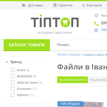
Доставка
Гарантія
Контакти
Пн-П
(09
if@
КАТАЛОГ
ТОВАРІВ
Тіптоп
Каталог товарів в Івано
Бренд
Файли в Іва
Axent
(6)
BUROMAX
(9)
За релевантністю
Від дешев
Delta by Axent
(3)
Economix
(11)
Optima
(11)
ТОП ПРОДАЖ