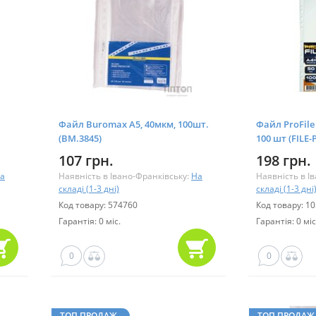
Файл Buromax А5, 40мкм, 100шт.
Файл ProFile 
(BM.3845)
100 шт (FILE
107 грн.
198 грн.
а
Наявність в Івано-Франківську:
На
Наявність в І
складі (1-3 дні)
складі (1-3 дні
Код товару: 574760
Код товару: 1
Гарантія: 0 міс.
Гарантія: 0 міс
0
0
ТОП ПРОДАЖ
ТОП ПРОДАЖ