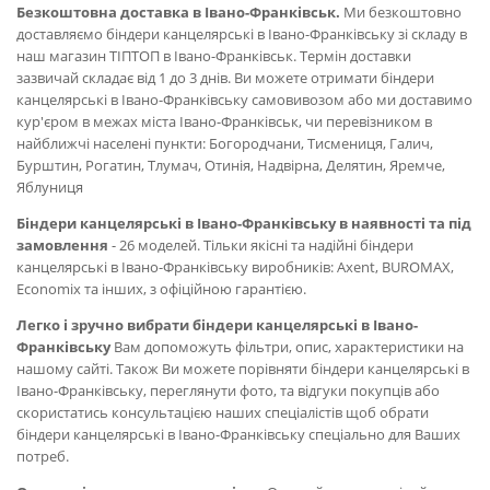
Безкоштовна доставка в Івано-Франківськ.
Ми безкоштовно
доставляємо біндери канцелярські в Івано-Франківську зі складу в
наш магазин ТІПТОП в Івано-Франківськ. Термін доставки
зазвичай складає від 1 до 3 днів. Ви можете отримати біндери
канцелярські в Івано-Франківську самовивозом або ми доставимо
кур'єром в межах міста Івано-Франківськ, чи перевізником в
найближчі населені пункти: Богородчани, Тисмениця, Галич,
Бурштин, Рогатин, Тлумач, Отинія, Надвірна, Делятин, Яремче,
Яблуниця
Біндери канцелярські в Івано-Франківську в наявності та під
замовлення
- 26 моделей. Тільки якісні та надійні біндери
канцелярські в Івано-Франківську виробників: Axent, BUROMAX,
Economix та інших, з офіційною гарантією.
Легко і зручно вибрати біндери канцелярські в Івано-
Франківську
Вам допоможуть фільтри, опис, характеристики на
нашому сайті. Також Ви можете порівняти біндери канцелярські в
Івано-Франківську, переглянути фото, та відгуки покупців або
скористатись консультацією наших спеціалістів щоб обрати
біндери канцелярські в Івано-Франківську спеціально для Ваших
потреб.