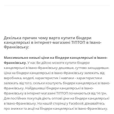
Декілька причин чому варто купити біндери
канцелярські в інтернет-магазині ТІПТОП в Івано-
Франківську:
Максимально низькі ціни на біндери канцелярські в Івано-
Франківську.
У нас Ви дійсно можете купити біндери
канцелярські в Івано-Франківську дешевше, суттєво заощадивши.
Ціна на біндери канцелярські в Івано-Франківську залежить від
виробника, моделі, характеристик і навпаки - характеристики
залежать від того, скільки коштують біндери канцелярські в Івано-
Франківську. Найдешевші біндери канцелярські в Івано-
Франківську в інтернет-магазині ТІПТОП починаються від 14 грн.
Для постійних покупців діють оптові ціни на біндери канцелярські
в Івано-Франківську. На нашій сторінці у Facebook дізнавайтесь
про знижки та акції на біндери канцелярські в Івано-Франківську.