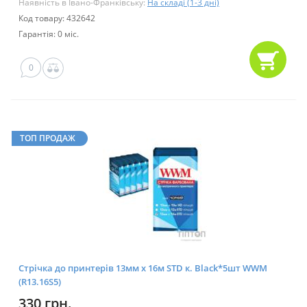
Наявність в Івано-Франківську:
На складі (1-3 дні)
Код товару: 432642
Гарантія: 0 міс.
0
ТОП ПРОДАЖ
Стрічка до принтерів 13мм х 16м STD к. Black*5шт WWM
(R13.16S5)
330 грн.