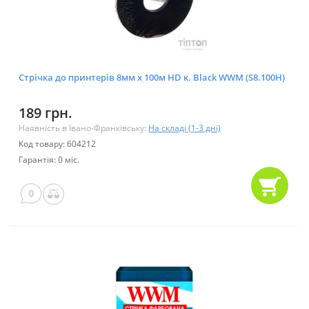
Стрічка до принтерів 8мм х 100м HD к. Black WWM (S8.100H)
189 грн.
Наявність в Івано-Франківську:
На складі (1-3 дні)
Код товару: 604212
Гарантія: 0 міс.
0