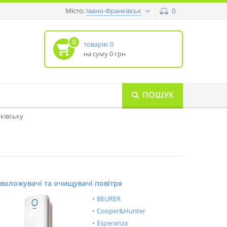
Місто:
0
Івано-Франківськ
0
товарів: 0
на суму 0 грн
ПОШУК
нківську
воложувачі та очищувачі повітря
BEURER
Cooper&Hunter
Esperanza