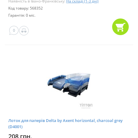
Наявність в Івано-Франківську:
На складі (1-3 дні)
Код товару: 568352
Гарантія: 0 міс.
0
Лоток для паперів Delta by Axent horizontal, charcoal grey
(D4001)
208 грн.