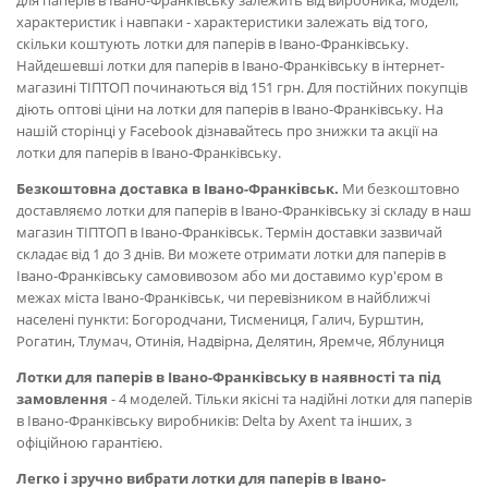
для паперів в Івано-Франківську залежить від виробника, моделі,
характеристик і навпаки - характеристики залежать від того,
скільки коштують лотки для паперів в Івано-Франківську.
Найдешевші лотки для паперів в Івано-Франківську в інтернет-
магазині ТІПТОП починаються від 151 грн. Для постійних покупців
діють оптові ціни на лотки для паперів в Івано-Франківську. На
нашій сторінці у Facebook дізнавайтесь про знижки та акції на
лотки для паперів в Івано-Франківську.
Безкоштовна доставка в Івано-Франківськ.
Ми безкоштовно
доставляємо лотки для паперів в Івано-Франківську зі складу в наш
магазин ТІПТОП в Івано-Франківськ. Термін доставки зазвичай
складає від 1 до 3 днів. Ви можете отримати лотки для паперів в
Івано-Франківську самовивозом або ми доставимо кур'єром в
межах міста Івано-Франківськ, чи перевізником в найближчі
населені пункти: Богородчани, Тисмениця, Галич, Бурштин,
Рогатин, Тлумач, Отинія, Надвірна, Делятин, Яремче, Яблуниця
Лотки для паперів в Івано-Франківську в наявності та під
замовлення
- 4 моделей. Тільки якісні та надійні лотки для паперів
в Івано-Франківську виробників: Delta by Axent та інших, з
офіційною гарантією.
Легко і зручно вибрати лотки для паперів в Івано-