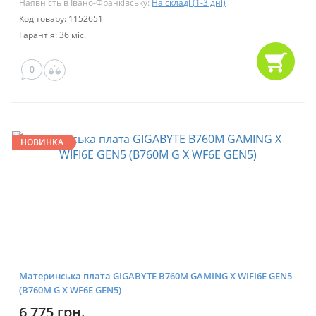
Наявність в Івано-Франківську:
На складі (1-3 дні)
Код товару: 1152651
Гарантія: 36 міс.
0
НОВИНКА
Материнська плата GIGABYTE B760M GAMING X WIFI6E GEN5
(B760M G X WF6E GEN5)
6 775 грн.