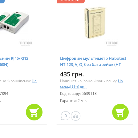
ьний RJ45/RJ12
Цифровий мультиметр Habotest
468N)
HT-123, V, Ω, без батарейок (HT-
123/1)
435 грн.
вано-Франківську:
На
Наявність в Івано-Франківську:
На
)
складі (1-3 дні)
77894
Код товару: 5639113
.
Гарантія: 2 міс.
0