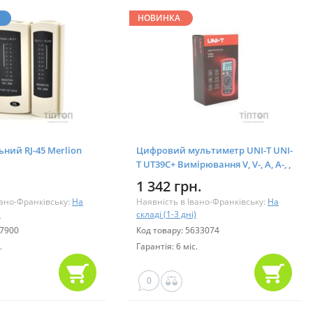
НОВИНКА
ьний RJ-45 Merlion
Цифровий мультиметр UNI-T UNI-
T UT39C+ Вимірювання V, V-, A, A-, ,
F, C, °C/°F, hFE. (UT39C+)
1 342 грн.
вано-Франківську:
На
Наявність в Івано-Франківську:
На
)
складі (1-3 дні)
77900
Код товару: 5633074
.
Гарантія: 6 міс.
0