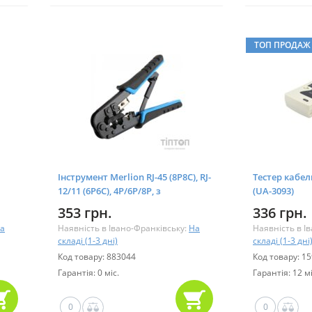
ТОП ПРОДАЖ
Інструмент Merlion RJ-45 (8P8C), RJ-
Тестер кабель
12/11 (6P6C), 4P/6P/8P, з
(UA-3093)
храповиком (YT-HT-5684R / 15317)
353 грн.
336 грн.
а
Наявність в Івано-Франківську:
На
Наявність в І
складі (1-3 дні)
складі (1-3 дні
Код товару: 883044
Код товару: 1
Гарантія: 0 міс.
Гарантія: 12 мі
0
0