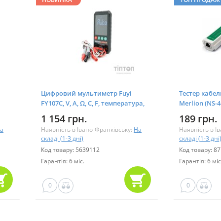
Цифровий мультиметр Fuyi
Тестер кабел
FY107C, V, A, Ω, C, F, температура,
Merlion (NS-
тест діодів, ємність (FY107C)
1 154 грн.
189 грн.
а
Наявність в Івано-Франківську:
На
Наявність в І
складі (1-3 дні)
складі (1-3 дні
Код товару: 5639112
Код товару: 8
Гарантія: 6 міс.
Гарантія: 6 міс
0
0