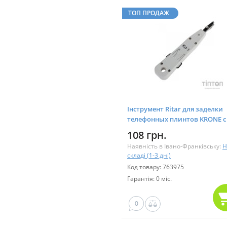
ТОП ПРОДАЖ
Інструмент Ritar для заделки
телефонных плинтов KRONE с 
силы (KD-1)
108 грн.
Наявність в Івано-Франківську:
Н
складі (1-3 дні)
Код товару: 763975
Гарантія: 0 міс.
0