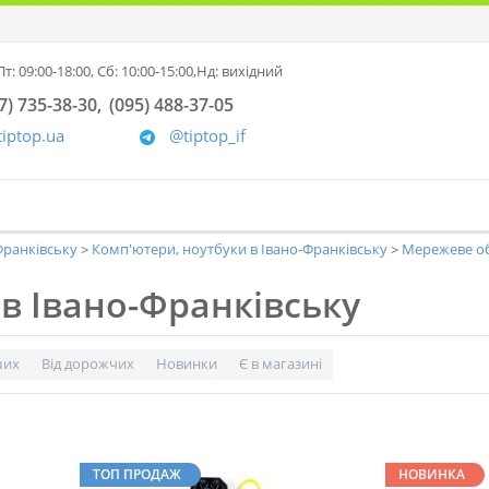
т: 09:00-18:00,
Сб: 10:00-15:00,
Нд: вихідний
7) 735-38-30
(095) 488-37-05
tiptop.ua
@tiptop_if
-Франківську
Комп'ютери, ноутбуки в Івано-Франківську
Мережеве об
в Івано-Франківську
ших
Від дорожчих
Новинки
Є в магазині
ТОП ПРОДАЖ
НОВИНКА