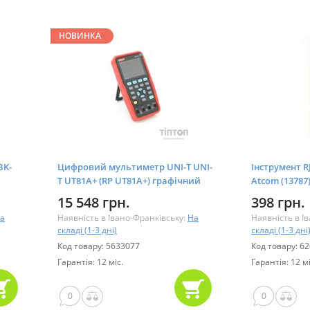
НОВИНКА
BK-
Цифровий мультиметр UNI-T UNI-
Інструмент RJ
T UT81A+ (RP UT81A+) графічний
Atcom (13787
дисплей,5В DC, 2 А, 26 (UT81A+)
15 548 грн.
398 грн.
а
Наявність в Івано-Франківську:
На
Наявність в І
складі (1-3 дні)
складі (1-3 дні
Код товару: 5633077
Код товару: 6
Гарантія: 12 міс.
Гарантія: 12 мі
0
0