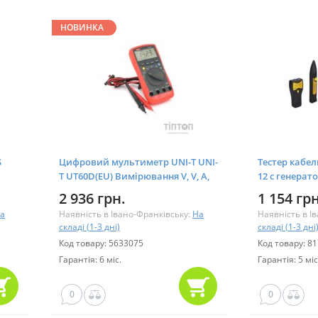
НОВИНКА
S
Цифровий мультиметр UNI-T UNI-
Тестер кабель
T UT60D(EU) Вимірювання V, V, A,
12 с генерат
A, , F, RPM. (UNI-T UT60D)
2 936 грн.
1 154 грн
а
Наявність в Івано-Франківську:
На
Наявність в І
складі (1-3 дні)
складі (1-3 дні
Код товару: 5633075
Код товару: 8
Гарантія: 6 міс.
Гарантія: 5 міс
0
0