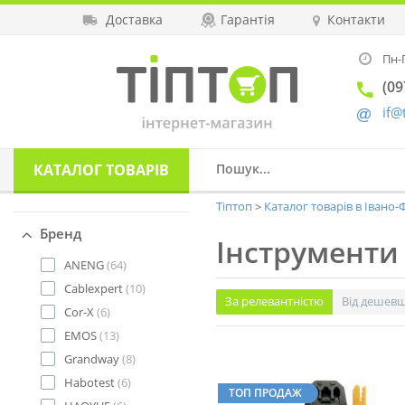
Доставка
Гарантія
Контакти
Пн-П
(09
if@
КАТАЛОГ
ТОВАРІВ
Тіптоп
Каталог товарів в Івано
Бренд
Інструменти 
ANENG
(64)
Cablexpert
(10)
За релевантністю
Від дешев
Cor-X
(6)
EMOS
(13)
Grandway
(8)
Habotest
(6)
ТОП ПРОДАЖ