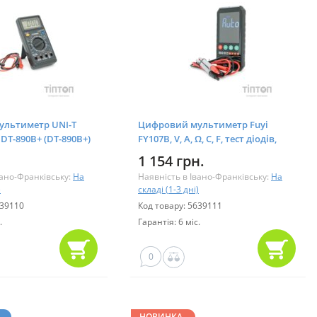
льтиметр UNI-T
Цифровий мультиметр Fuyi
DT-890B+ (DT-890B+)
FY107B, V, A, Ω, C, F, тест діодів,
ємність (FY107B)
1 154 грн.
вано-Франківську:
На
Наявність в Івано-Франківську:
На
)
складі (1-3 дні)
639110
Код товару: 5639111
.
Гарантія: 6 міс.
0
НОВИНКА