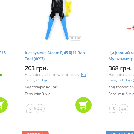
315
Інструмент Atcom RJ45 RJ11 Bao
Цифровий му
Tool (8097)
Мультиметр 
203 грн.
368 грн.
 в
Наявність в Івано-Франківську:
На
Наявність в І
складі (1-3 дні)
складі (1-3 дні
Код товару: 421749
Код товару: 5
Гарантія: 0 міс.
Гарантія: 6 міс
0
0
НОВИНКА
ТОП ПРОДАЖ