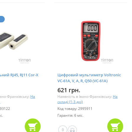
ний RJ45, RJ11 Cor-X
Цифровий мультиметр Voltronic
VC-61A, V, A, R, Q50 (VC-61A)
621 грн.
вано-Франківську:
На
Наявність в Івано-Франківську:
На
)
складі (1-3 дні)
593122
Код товару: 2995911
с.
Гарантія: 6 міс.
0