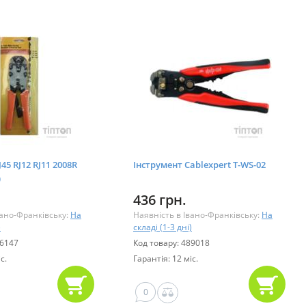
45 RJ12 RJ11 2008R
Інструмент Cablexpert T-WS-02
)
436 грн.
вано-Франківську:
На
Наявність в Івано-Франківську:
На
)
складі (1-3 дні)
26147
Код товару: 489018
с.
Гарантія: 12 міс.
0