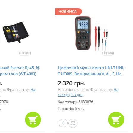
НОВИНКА
ний Eserver RJ-45, RJ-
Цифровий мультиметр UNI-T UNI-
ором тона (WT-4063)
T UT60S. Вимірювання V, A, , F, Hz,
°C. Функції True RMS (UT60S)
.
2 326 грн.
вано-Франківську:
На
Наявність в Івано-Франківську:
На
)
складі (1-3 дні)
17978
Код товару: 5633076
.
Гарантія: 6 міс.
0