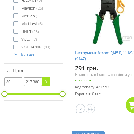
HAOYUE
(6)
Mayilon
(25)
Merlion
(22)
Multitest
(6)
UNI-T
(23)
Victor
(7)
VOLTRONIC
(43)
Інструмент Atcom RJ45 RJ11 KS-
Більше
(9147)
291 грн.
Ціна
Наявність в Івано-Франківську:
є
магазині
-
Код товару: 421750
Гарантія: 0 міс.
0
ТОП ПРОДАЖ