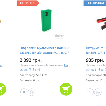
НОВИНКА
ТОП ПРОДАЖ
Цифровий мультиметр Baku BA-
Інструмент P
8233Pro Вимірювання V, A, R, C, F
RJ45/RJ12/RJ1
(BA-8233Pro)
2 092 грн.
935 грн.
а
Наявність в Івано-Франківську:
На
Наявність в І
складі (1-3 дні)
складі (1-3 дні
Код товару: 5633071
Код товару: 6
Гарантія: 6 міс.
Гарантія: 12 мі
0
0