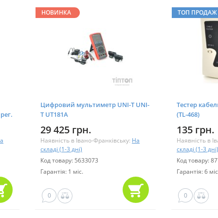
НОВИНКА
ТОП ПРОДАЖ
Цифровий мультиметр UNI-T UNI-
Тестер кабел
рег.
T UT181A
(TL-468)
29 425 грн.
135 грн.
а
Наявність в Івано-Франківську:
На
Наявність в І
складі (1-3 дні)
складі (1-3 дні
Код товару: 5633073
Код товару: 8
Гарантія: 1 міс.
Гарантія: 6 міс
0
0