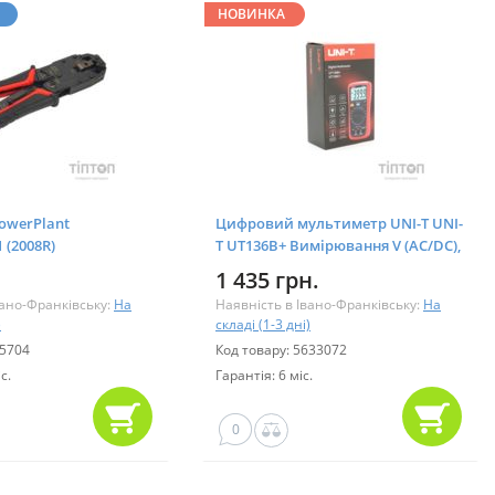
НОВИНКА
owerPlant
Цифровий мультиметр UNI-T UNI-
1 (2008R)
T UT136B+ Вимірювання V (AC/DC),
A (AC/DC), , C, Hz, NCV (UT136B+)
1 435 грн.
вано-Франківську:
На
Наявність в Івано-Франківську:
На
)
складі (1-3 дні)
85704
Код товару: 5633072
с.
Гарантія: 6 міс.
0