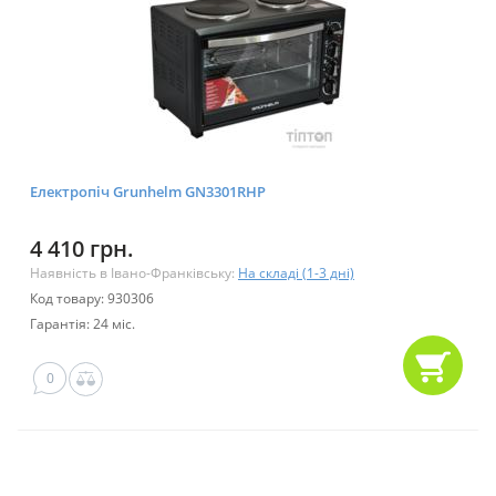
Електропіч Grunhelm GN3301RHP
4 410 грн.
Наявність в Івано-Франківську:
На складі (1-3 дні)
Код товару: 930306
Гарантія: 24 міс.
0