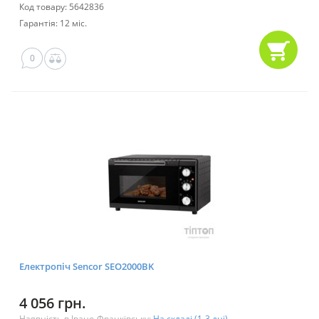
Код товару: 5642836
Гарантія: 12 міс.
0
Електропіч Sencor SEO2000BK
4 056 грн.
Наявність в Івано-Франківську:
На складі (1-3 дні)