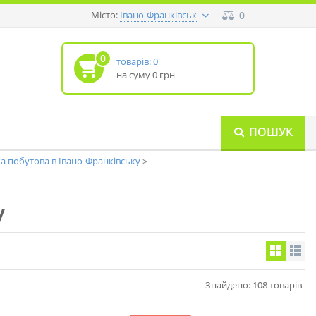
Місто:
0
Івано-Франківськ
0
товарів: 0
на суму 0 грн
ПОШУК
а побутова в Івано-Франківську
у
Знайдено: 108 товарів