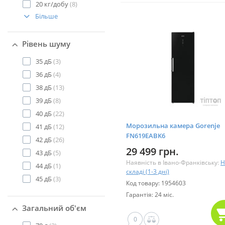
20 кг/добу
(8)
Більше
Рівень шуму
35 дБ
(3)
36 дБ
(4)
38 дБ
(13)
39 дБ
(8)
40 дБ
(22)
Морозильна камера Gorenje
41 дБ
(12)
FN619EABK6
42 дБ
(26)
29 499 грн.
43 дБ
(5)
Наявність в Івано-Франківську:
Н
44 дБ
(1)
складі (1-3 дні)
45 дБ
(3)
Код товару: 1954603
Гарантія: 24 міс.
Загальний об'єм
0