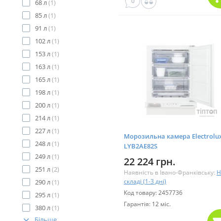
0
68 л
(1)
85 л
(1)
91 л
(1)
102 л
(1)
153 л
(1)
163 л
(1)
165 л
(1)
198 л
(1)
200 л
(1)
214 л
(1)
227 л
(1)
Морозильна камера Electrolu
248 л
(1)
LYB2AE82S
249 л
(1)
22 224 грн.
251 л
(2)
Наявність в Івано-Франківську:
Н
складі (1-3 дні)
290 л
(1)
Код товару: 2457736
295 л
(1)
Гарантія: 12 міс.
380 л
(1)
Більше