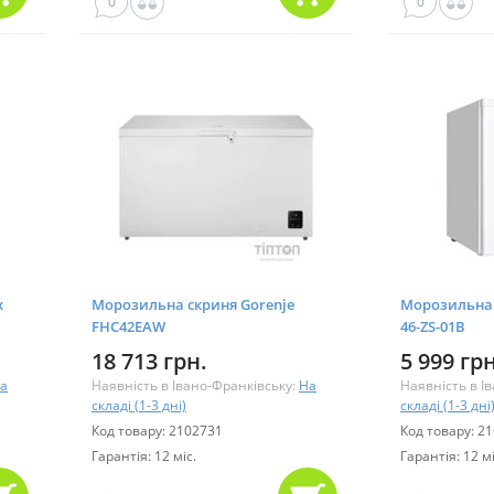
0
0
x
Морозильна скриня Gorenje
Морозильна
FHC42EAW
46-ZS-01B
18 713 грн.
5 999 грн
а
Наявність в Івано-Франківську:
На
Наявність в І
складі (1-3 дні)
складі (1-3 дні
Код товару: 2102731
Код товару: 2
Гарантія: 12 міс.
Гарантія: 12 мі