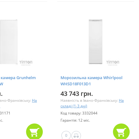
камера Grunhelm
Морозильна камера Whirlpool
8W
WHSD18F013D1
.
43 743 грн.
вано-Франківську:
На
Наявність в Івано-Франківську:
На
)
складі (1-3 дні)
431171
Код товару: 3332044
с.
Гарантія: 12 міс.
0