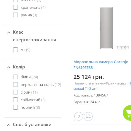
крапельна
(4)
ручна
(3)
Клас
енергоспоживання
А+
(9)
Морозильна камера Gorenje
Колір
FN619EES5
25 124 грн.
білий
(74)
Наявність в Івано-Франківську:
Н
нержавіюча сталь
(12)
складі (1-3 дні)
сірий
(11)
Код товару: 1394567
сріблястий
(3)
Гарантія: 24 міс.
чорний
(3)
0
Спосіб установки