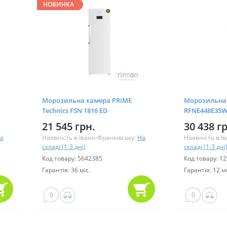
НОВИНКА
Морозильна камера PRIME
Морозильна 
Technics FSN 1816 ED
RFNE448E35
21 545 грн.
30 438 г
а
Наявність в Івано-Франківську:
На
Наявність в І
складі (1-3 дні)
складі (1-3 дні
Код товару: 5642385
Код товару: 1
Гарантія: 36 міс.
Гарантія: 12 мі
0
0