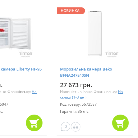
НОВИНКА
камера Liberty HF-95
Морозильна камера Beko
BFNA247E40SN
.
27 673 грн.
вано-Франківську:
На
Наявність в Івано-Франківську:
На
)
складі (1-3 дні)
76047
Код товару: 5673587
с.
Гарантія: 36 міс.
0