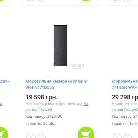
2SM-
Морозильна камера Grunhelm
Морозильна к
VFH-N171D55G
771 EGN WA+
19 598 грн.
29 298 г
а
Наявність в Івано-Франківську:
На
Наявність в І
складі (1-3 дні)
складі (1-3 дні
Код товару: 3425436
Код товару: 2
Гарантія: 36 міс.
Гарантія: 12 мі