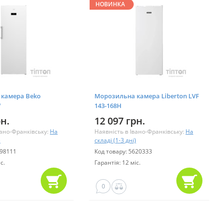
НОВИНКА
камера Beko
Морозильна камера Liberton LVF
W
143-168Н
рн.
12 097 грн.
вано-Франківську:
На
Наявність в Івано-Франківську:
На
)
складі (1-3 дні)
298111
Код товару: 5620333
с.
Гарантія: 12 міс.
0