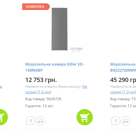
НОВИНКА
Морозильна камера Edler ED-
Морозильна
130RMBP
BRZ227200W
12 753 грн.
45 290 г
а
Наявність в Івано-Франківську:
На
Наявність в І
складі (1-3 дні)
складі (1-3 дні
Код товару: 5626726
Код товару: 1
Гарантія: 12 міс.
Гарантія: 12 мі
0
0