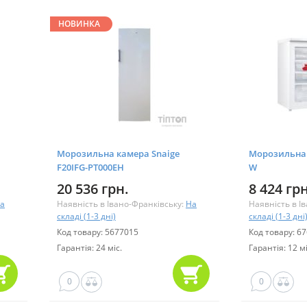
НОВИНКА
Морозильна камера Snaige
Морозильна 
F20IFG-PT000EH
W
20 536 грн.
8 424 грн
а
Наявність в Івано-Франківську:
На
Наявність в І
складі (1-3 дні)
складі (1-3 дні
Код товару: 5677015
Код товару: 6
Гарантія: 24 міс.
Гарантія: 12 мі
0
0