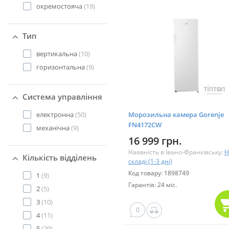
окремостояча
(19)
Тип
вертикальна
(10)
горизонтальна
(9)
Система управління
електронна
(50)
Морозильна камера Gorenje
FN4172CW
механічна
(9)
16 999 грн.
Наявність в Івано-Франківську:
Н
Кількість відділень
складі (1-3 дні)
Код товару: 1898749
1
(9)
Гарантія: 24 міс.
2
(5)
3
(10)
0
4
(11)
5
(29)