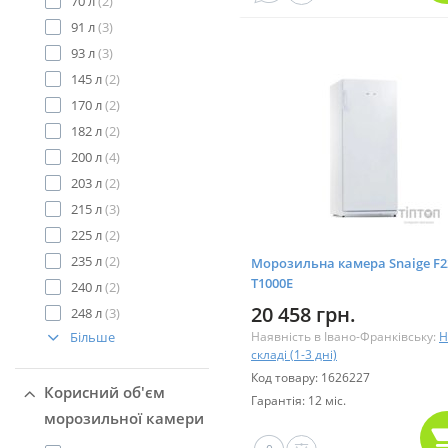
70 л
(2)
91 л
(3)
93 л
(3)
145 л
(2)
170 л
(2)
182 л
(2)
200 л
(4)
203 л
(2)
215 л
(3)
225 л
(2)
235 л
(2)
Морозильна камера Snaige F2
T1000E
240 л
(2)
20 458 грн.
248 л
(3)
Більше
Наявність в Івано-Франківську:
Н
складі (1-3 дні)
Код товару: 1626227
Корисний об'єм
Гарантія: 12 міс.
морозильної камери