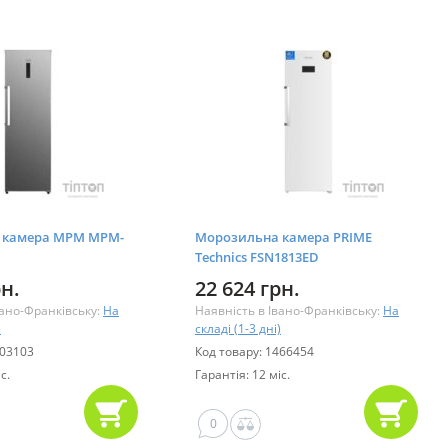
 камера MPM MPM-
Морозильна камера PRIME
Technics FSN1813ED
рн.
22 624 грн.
вано-Франківську:
На
Наявність в Івано-Франківську:
На
)
складі (1-3 дні)
003103
Код товару: 1466454
с.
Гарантія: 12 міс.
0