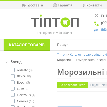
Доставка
Гарантія
Контакти
Пн-П
(09
if@
КАТАЛОГ
ТОВАРІВ
Тіптоп
Каталог товарів в Івано
Морозильні камери в Івано-Фран
Бренд
Морозильні 
Ardesto
(8)
BEKO
(10)
Bosch
(5)
За релевантністю
Від дешев
Edler
(3)
Electrolux
(4)
Gorenje
(18)