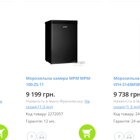
Морозильна камера MPM MPM-
Морозильна 
100-ZS-11
VFH-S143M5
9 199 грн.
9 738 грн
а
Наявність в Івано-Франківську:
На
Наявність в І
складі (1-3 дні)
складі (1-3 дні
Код товару: 2272057
Код товару: 2
Гарантія: 12 міс.
Гарантія: 24 мі
0
0