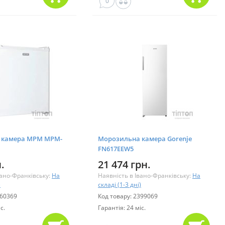
0
 камера MPM MPM-
Морозильна камера Gorenje
FN617EEW5
.
21 474 грн.
вано-Франківську:
На
Наявність в Івано-Франківську:
На
)
складі (1-3 дні)
160369
Код товару: 2399069
с.
Гарантія: 24 міс.