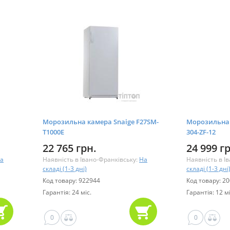
Морозильна камера Snaige F27SM-
Морозильна
T1000E
304-ZF-12
22 765 грн.
24 999 г
а
Наявність в Івано-Франківську:
На
Наявність в І
складі (1-3 дні)
складі (1-3 дні
Код товару: 922944
Код товару: 2
Гарантія: 24 міс.
Гарантія: 12 мі
0
0