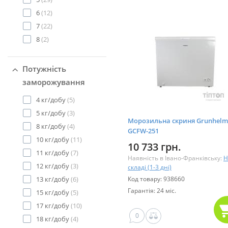
6
(12)
7
(22)
8
(2)
Потужність
заморожування
4 кг/добу
(5)
5 кг/добу
(3)
Морозильна скриня Grunhelm
8 кг/добу
(4)
GCFW-251
10 кг/добу
(11)
10 733 грн.
11 кг/добу
(7)
Наявність в Івано-Франківську:
Н
12 кг/добу
(3)
складі (1-3 дні)
13 кг/добу
(6)
Код товару: 938660
Гарантія: 24 міс.
15 кг/добу
(5)
17 кг/добу
(10)
0
18 кг/добу
(4)