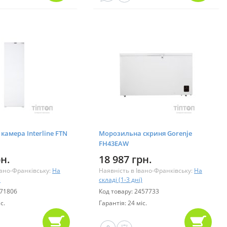
амера Interline FTN
Морозильна скриня Gorenje
FH43EAW
рн.
18 987 грн.
вано-Франківську:
На
Наявність в Івано-Франківську:
На
)
складі (1-3 дні)
471806
Код товару: 2457733
с.
Гарантія: 24 міс.