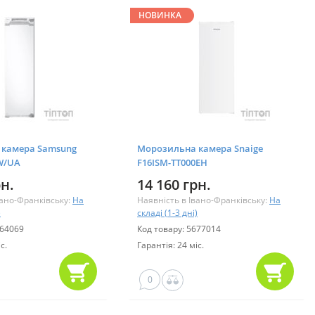
НОВИНКА
 камера Samsung
Морозильна камера Snaige
W/UA
F16ISM-TT000EH
рн.
14 160 грн.
вано-Франківську:
На
Наявність в Івано-Франківську:
На
)
складі (1-3 дні)
564069
Код товару: 5677014
с.
Гарантія: 24 міс.
0