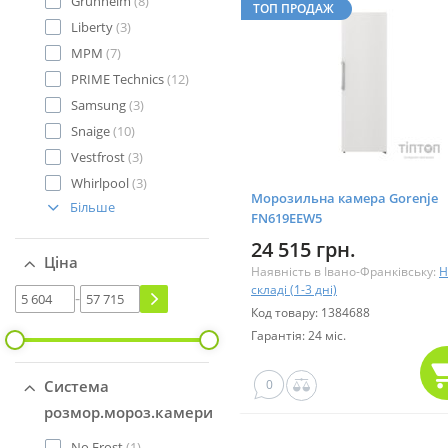
Grunhelm
(8)
ТОП ПРОДАЖ
Liberty
(3)
MPM
(7)
PRIME Technics
(12)
Samsung
(3)
Snaige
(10)
Vestfrost
(3)
Whirlpool
(3)
Морозильна камера Gorenje
Більше
FN619EEW5
24 515 грн.
Ціна
Наявність в Івано-Франківську:
Н
складі (1-3 дні)
-
Код товару: 1384688
Гарантія: 24 міс.
Система
0
розмор.мороз.камери
No Frost
(1)