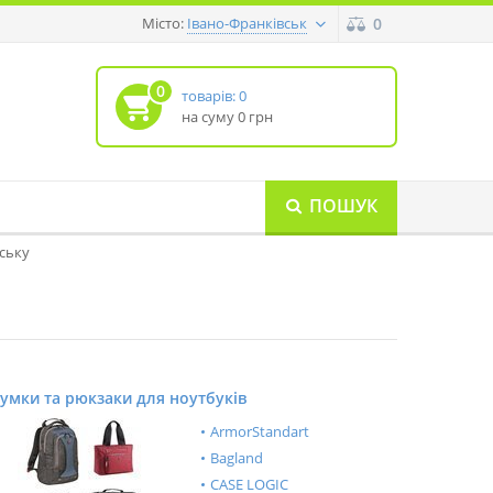
Місто:
0
Івано-Франківськ
0
товарів: 0
на суму 0 грн
ПОШУК
вську
умки та рюкзаки для ноутбуків
ArmorStandart
Bagland
CASE LOGIC