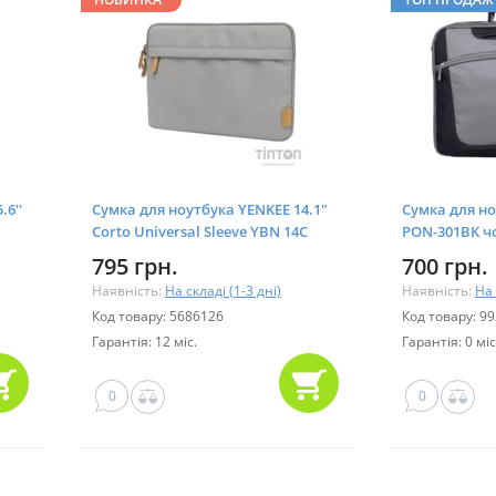
.6''
Сумка для ноутбука YENKEE 14.1"
Сумка для н
Corto Universal Sleeve YBN 14C
PON-301BK ч
Gray (45032461)
795 грн.
700 грн.
Наявність:
На складі (1-3 дні)
Наявність:
На 
Код товару: 5686126
Код товару: 9
Гарантія: 12 міс.
Гарантія: 0 міс
0
0