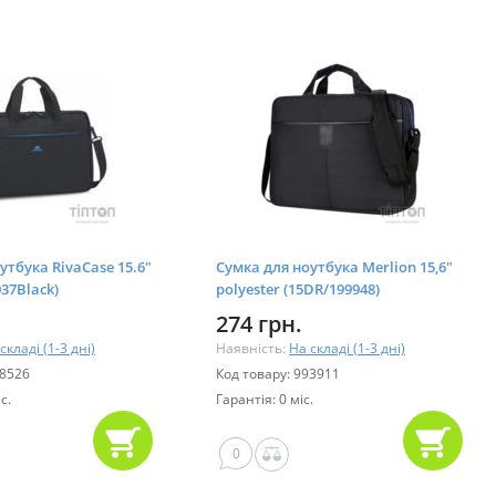
утбука RivaCase 15.6"
Сумка для ноутбука Merlion 15,6"
037Black)
polyester (15DR/199948)
274 грн.
складі (1-3 дні)
Наявність:
На складі (1-3 дні)
98526
Код товару: 993911
с.
Гарантія: 0 міс.
0