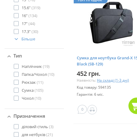
15.6"
(319)
16"
(134)
17"
(44)
17.3"
(30)
Більше
Тип
Сумка для ноутбука Grand-X 15
Black (SB-129)
Наплічник
(19)
452 грн.
Папка/Чохол
(10)
Наявність:
На складі (1-3 дні)
Рюкзак
(11)
Код товару: 594135
Сумка
(105)
Гарантія: 6 міс.
Чохол
(10)
0
Призначення
діловий стиль
(3)
для нетбуків
(21)