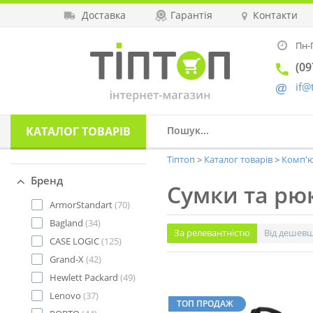
Доставка
Гарантія
Контакти
Пн-П
(09
if@
КАТАЛОГ
ТОВАРІВ
Тіптоп
Каталог товарів
Комп'ю
Бренд
Сумки та рю
ArmorStandart
(70)
Bagland
(34)
За релевантністю
Від дешев
CASE LOGIC
(125)
Grand-X
(42)
Hewlett Packard
(49)
Lenovo
(37)
ТОП ПРОДАЖ