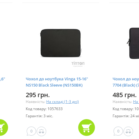
,6"
Чохол до ноутбука Vinga 15-16"
Чохол до ноу
NS150 Black Sleeve (NS150BK)
7704 (Black) 
295 грн.
485 грн.
Наявність:
На складі (1-3 дні)
Наявність:
На 
Код товару: 1057633
Код товару: 1
Гарантія: 3 міс.
Гарантія: 24 мі
0
0