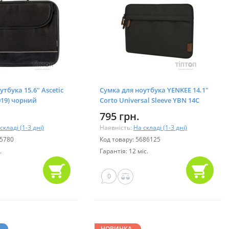
тбука 15.6" Ascetic
Сумка для ноутбука YENKEE 14.1"
019) чорний
Corto Universal Sleeve YBN 14C
Black (45032460)
795 грн.
складі (1-3 дні)
Наявність:
На складі (1-3 дні)
15780
Код товару: 5686125
.
Гарантія: 12 міс.
0
НОВИНКА