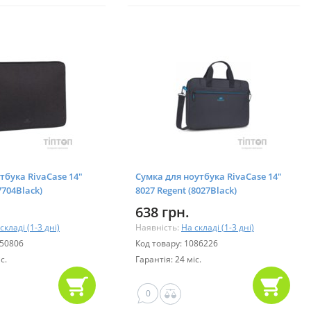
тбука RivaCase 14"
Сумка для ноутбука RivaCase 14"
(7704Black)
8027 Regent (8027Black)
638 грн.
складі (1-3 дні)
Наявність:
На складі (1-3 дні)
050806
Код товару: 1086226
с.
Гарантія: 24 міс.
0