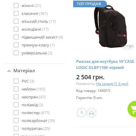
ТОП ПРОДАЖ
жіночі
(21)
класичні
(361)
міський стиль
(17)
молодіжні
(17)
підвищений захист
(4)
преміум-класу
(1)
універсальна
(2)
Рюкзак для ноутбука 16"CASE
LOGIC DLBP116K чорний
Матеріал
2 504 грн.
PVC
(3)
Наявність:
На складі (1-3 дні)
нейлон
(165)
Код товару: 144915
неопрен
(47)
Гарантія: 0 міс.
поліамід
(2)
поліестер
(677)
0
полікарбонат
(39)
поліуретан
(25)