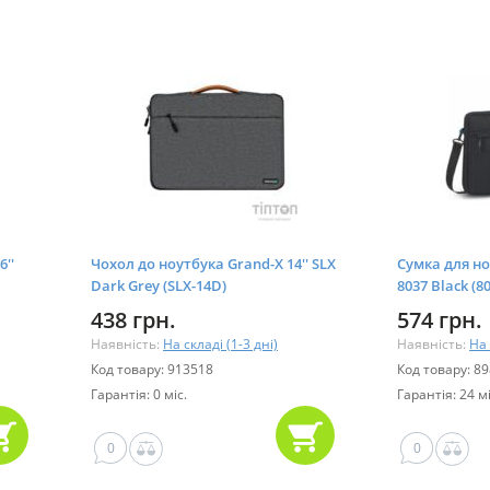
''
Чохол до ноутбука Grand-X 14'' SLX
Сумка для но
Dark Grey (SLX-14D)
8037 Black (8
438 грн.
574 грн.
Наявність:
На складі (1-3 дні)
Наявність:
На 
Код товару: 913518
Код товару: 8
Гарантія: 0 міс.
Гарантія: 24 мі
0
0