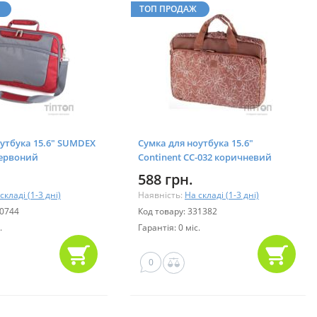
ТОП ПРОДАЖ
оутбука 15.6" SUMDEX
Сумка для ноутбука 15.6"
ервоний
Continent CC-032 коричневий
588 грн.
складі (1-3 дні)
Наявність:
На складі (1-3 дні)
00744
Код товару: 331382
.
Гарантія: 0 міс.
0