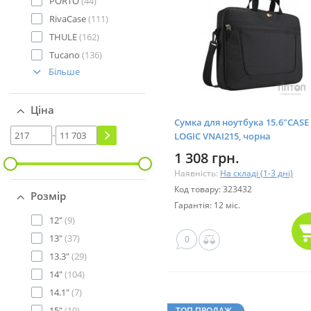
PORTO
(44)
RivaCase
(111)
THULE
(162)
Tucano
(136)
Більше
Ціна
Сумка для ноутбука 15.6"CASE
-
LOGIC VNAI215, чорна
1 308 грн.
Наявність:
На складі (1-3 дні)
Код товару: 323432
Розмір
Гарантія: 12 міс.
12"
(9)
13"
(37)
0
13.3"
(29)
14"
(104)
14.1"
(7)
15"
(10)
ТОП ПРОДАЖ