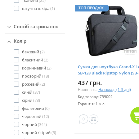
тканина
(25)
ТОП ПРОДАЖ
штучна шкіра
(1)
Спосіб закривання
Колір
бежевий
(2)
блакитний
(2)
Сумка для ноутбука Grand-X 14
коричневий
(2)
SB-128 Black Ripstop Nylon (SB-
прозорий
(18)
437 грн.
рожевий
(2)
Наявність:
На складі (1-3 дні)
синій
(37)
Код товару: 759002
сірий
(73)
Гарантія: 1 міс.
фіолетовий
(6)
червоний
(12)
0
чорний
(344)
чорний / сірий
(3)