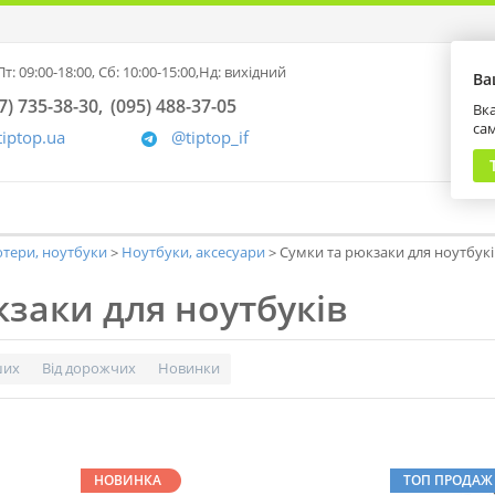
т: 09:00-18:00,
Сб: 10:00-15:00,
Нд: вихідний
Ва
7) 735-38-30
(095) 488-37-05
Вка
са
tiptop.ua
@tiptop_if
тери, ноутбуки
Ноутбуки, аксесуари
Сумки та рюкзаки для ноутбукі
кзаки для ноутбуків
ших
Від дорожчих
Новинки
НОВИНКА
ТОП ПРОДАЖ