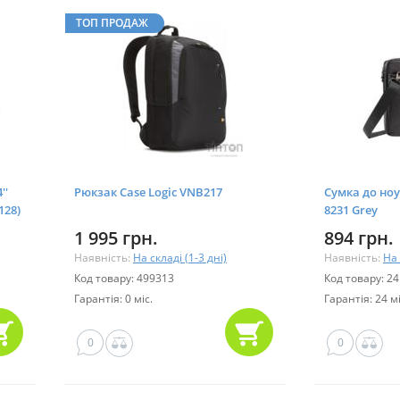
ТОП ПРОДАЖ
''
Рюкзак Case Logic VNB217
Сумка до ноу
128)
8231 Grey
1 995 грн.
894 грн.
Наявність:
На складі (1-3 дні)
Наявність:
На 
Код товару: 499313
Код товару: 2
Гарантія: 0 міс.
Гарантія: 24 мі
0
0