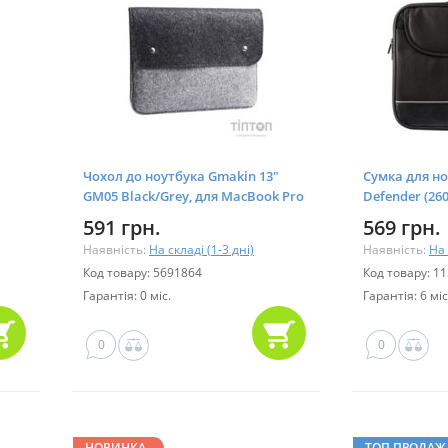
Чохол до ноутбука Gmakin 13"
Сумка для ноу
GM05 Black/Grey, для MacBook Pro
Defender (26
13 (GM05-13New)
591 грн.
569 грн.
Наявність:
На складі (1-3 дні)
Наявність:
На 
Код товару: 5691864
Код товару: 1
Гарантія: 0 міс.
Гарантія: 6 міс
0
0
НОВИНКА
ТОП ПРОДАЖ