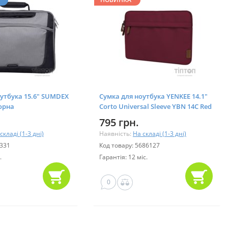
оутбука 15.6" SUMDEX
Сумка для ноутбука YENKEE 14.1"
орна
Corto Universal Sleeve YBN 14C Red
(45032462)
795 грн.
складі (1-3 дні)
Наявність:
На складі (1-3 дні)
9331
Код товару: 5686127
.
Гарантія: 12 міс.
0