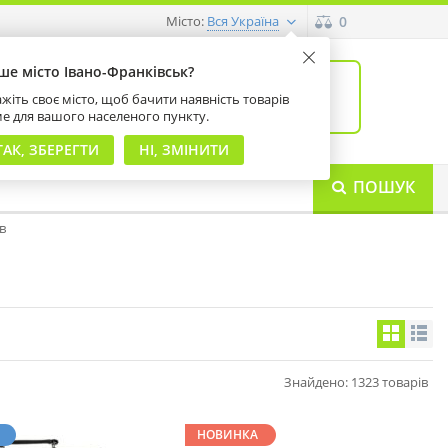
Місто:
0
Вся Україна
ше місто Івано-Франківськ?
0
товарів: 0
жіть своє місто, щоб бачити наявність товарів
на суму 0 грн
ме для вашого населеного пункту.
ТАК, ЗБЕРЕГТИ
НІ, ЗМІНИТИ
ПОШУК
в
Знайдено: 1323 товарів
НОВИНКА