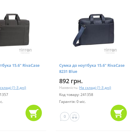
тбука 15.6" RivaCase
Сумка до ноутбука 15.6" RivaCase
8231 Blue
892 грн.
складі (1-3 дні)
Наявність:
На складі (1-3 дні)
41357
Код товару: 241358
с.
Гарантія: 0 міс.
0