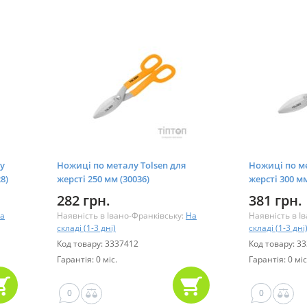
y
Ножиці по металу Tolsen для
Ножиці по ме
8)
жерсті 250 мм (30036)
жерсті 300 мм
282 грн.
381 грн.
а
Наявність в Івано-Франківську:
На
Наявність в І
складі (1-3 дні)
складі (1-3 дні
Код товару: 3337412
Код товару: 3
Гарантія: 0 міс.
Гарантія: 0 міс
0
0