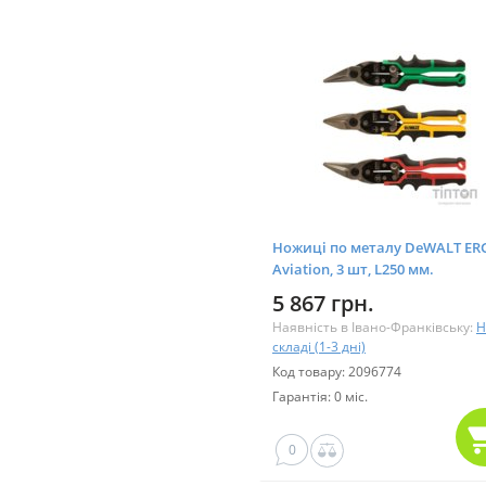
Ножиці по металу DeWALT ER
Aviation, 3 шт, L250 мм.
(DWHT14676-0)
5 867 грн.
Наявність в Івано-Франківську:
Н
складі (1-3 дні)
Код товару: 2096774
Гарантія: 0 міс.
0