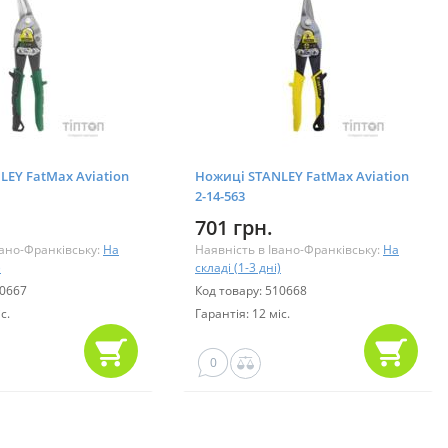
LEY FatMax Aviation
Ножиці STANLEY FatMax Aviation
2-14-563
701 грн.
вано-Франківську:
На
Наявність в Івано-Франківську:
На
)
складі (1-3 дні)
10667
Код товару: 510668
с.
Гарантія: 12 міс.
0