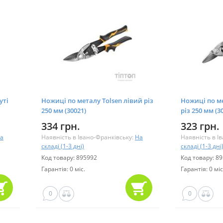
уті
Ножиці по металу Tolsen лівий різ
Ножиці по м
250 мм (30021)
різ 250 мм (3
334 грн.
323 грн.
а
Наявність в Івано-Франківську:
На
Наявність в І
складі (1-3 дні)
складі (1-3 дні
Код товару: 895992
Код товару: 8
Гарантія: 0 міс.
Гарантія: 0 міс
0
0