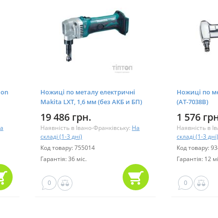
ion
Ножиці по металу електричні
Ножиці по ме
Makita LXT, 1,6 мм (без АКБ и БП)
(AT-7038B)
(DJN161Z)
19 486 грн.
1 576 грн
а
Наявність в Івано-Франківську:
На
Наявність в І
складі (1-3 дні)
складі (1-3 дні
Код товару: 755014
Код товару: 9
Гарантія: 36 міс.
Гарантія: 12 мі
0
0