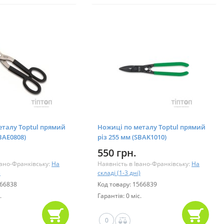
еталу Toptul прямий
Ножиці по металу Toptul прямий
BAE0808)
різ 255 мм (SBAK1010)
550 грн.
вано-Франківську:
На
Наявність в Івано-Франківську:
На
)
складі (1-3 дні)
566838
Код товару: 1566839
.
Гарантія: 0 міс.
0