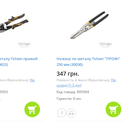
еталу Tolsen правий
Ножиці по металу Tolsen "ПРОФІ"
0023)
250 мм (30030)
347 грн.
вано-Франківську:
На
Наявність в Івано-Франківську:
На
)
складі (1-3 дні)
95993
Код товару: 895994
.
Гарантія: 0 міс.
0