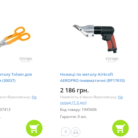
талу Tolsen для
Ножиці по металу Airkraft
 (30037)
AEROPRO пневматичні (RP17610)
2 186 грн.
вано-Франківську:
На
Наявність в Івано-Франківську:
На
)
складі (1-3 дні)
337413
Код товару: 1945606
.
Гарантія: 0 міс.
0