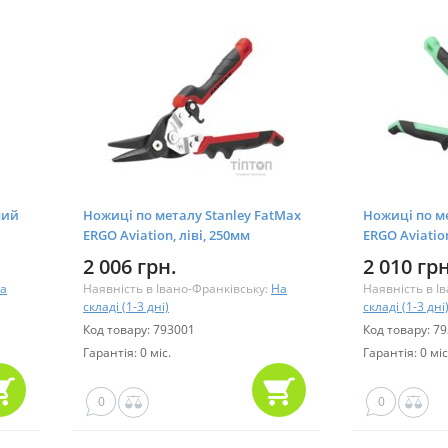
мий
Ножиці по металу Stanley FatMax
Ножиці по ме
ERGO Aviation, ліві, 250мм
ERGO Aviatio
(FMHT73755-0)
(FMHT73557-0
2 006 грн.
2 010 грн
а
Наявність в Івано-Франківську:
На
Наявність в І
складі (1-3 дні)
складі (1-3 дні
Код товару: 793001
Код товару: 7
Гарантія: 0 міс.
Гарантія: 0 міс
0
0