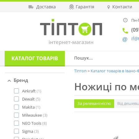
Доставка
Гарантія
Контакти
Пн-П
(09
if@
КАТАЛОГ
ТОВАРІВ
Тіптоп
Каталог товарів в Івано
Бренд
Ножиці по м
Airkraft
(1)
Dewalt
(5)
За релевантністю
Від дешев
Makita
(1)
Milwaukee
(3)
NEO Tools
(8)
Sigma
(3)