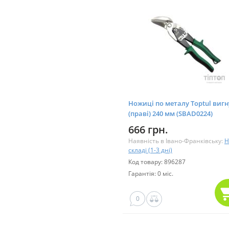
Ножиці по металу Toptul вигн
(праві) 240 мм (SBAD0224)
666 грн.
Наявність в Івано-Франківську:
Н
складі (1-3 дні)
Код товару: 896287
Гарантія: 0 міс.
0