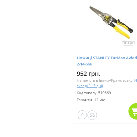
Ножиці STANLEY FatMax Aviat
2-14-566
952 грн.
Наявність в Івано-Франківську:
Н
складі (1-3 дні)
Код товару: 510669
Гарантія: 12 міс.
0