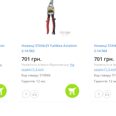
ion
Ножиці STANLEY FatMax Aviation
Ножиці STAN
2-14-562
2-14-564
701 грн.
701 грн.
а
Наявність в Івано-Франківську:
На
Наявність в І
складі (1-3 дні)
складі (1-3 дні
Код товару: 510666
Код товару: 5
Гарантія: 12 міс.
Гарантія: 12 мі
0
0