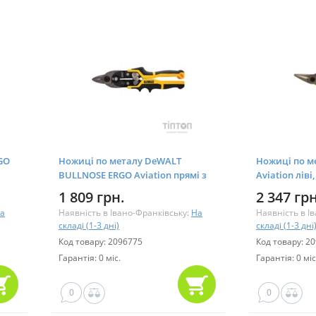
GO
Ножиці по металу DeWALT
Ножиці по м
BULLNOSE ERGO Aviation прямі з
Aviation лів
короткими губками L=235 мм
0)
1 809 грн.
2 347 грн
(DWHT14694-0)
а
Наявність в Івано-Франківську:
На
Наявність в І
складі (1-3 дні)
складі (1-3 дні
Код товару: 2096775
Код товару: 2
Гарантія: 0 міс.
Гарантія: 0 міс
0
0