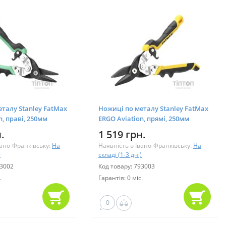
талу Stanley FatMax
Ножиці по металу Stanley FatMax
n, праві, 250мм
ERGO Aviation, прямі, 250мм
)
(FMHT73756-0)
.
1 519 грн.
вано-Франківську:
На
Наявність в Івано-Франківську:
На
)
складі (1-3 дні)
93002
Код товару: 793003
.
Гарантія: 0 міс.
0