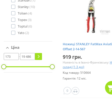
Standart
(1)
Stanley
(10)
Tolsen
(4)
Topex
(3)
Toptul
(6)
Yato
(2)
Ножиці STANLEY FatMax Aviat
Ціна
Offset 2-14-567
-
919 грн.
Наявність в Івано-Франківську:
Н
складі (1-3 дні)
Код товару: 510664
Гарантія: 12 міс.
0