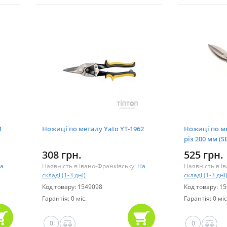
1
Ножиці по металу Yato YT-1962
Ножиці по м
різ 200 мм (S
308 грн.
525 грн.
а
Наявність в Івано-Франківську:
На
Наявність в І
складі (1-3 дні)
складі (1-3 дні
Код товару: 1549098
Код товару: 1
Гарантія: 0 міс.
Гарантія: 0 міс
0
0