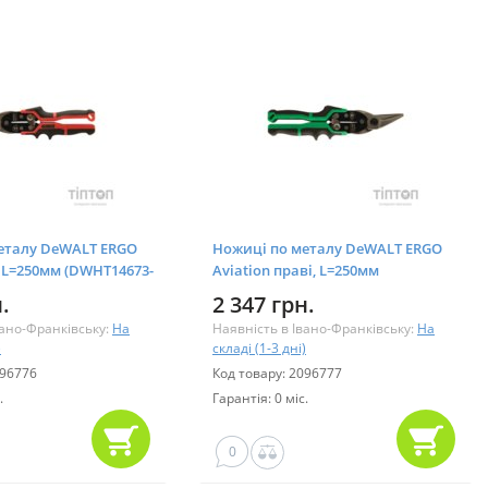
еталу DeWALT ERGO
Ножиці по металу DeWALT ERGO
і, L=250мм (DWHT14673-
Aviation праві, L=250мм
(DWHT14674-0)
.
2 347 грн.
вано-Франківську:
На
Наявність в Івано-Франківську:
На
)
складі (1-3 дні)
096776
Код товару: 2096777
.
Гарантія: 0 міс.
0