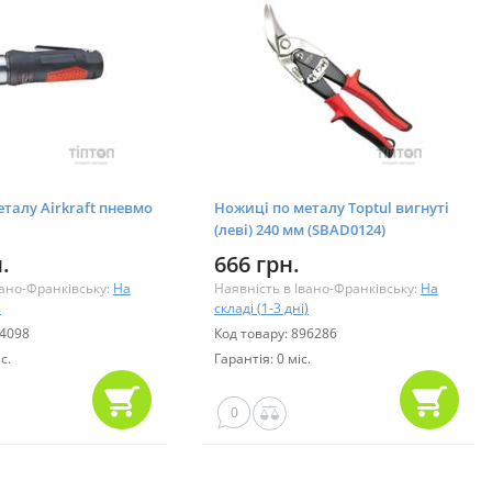
талу Airkraft пневмо
Ножиці по металу Toptul вигнуті
(леві) 240 мм (SBAD0124)
.
666 грн.
вано-Франківську:
На
Наявність в Івано-Франківську:
На
)
складі (1-3 дні)
34098
Код товару: 896286
с.
Гарантія: 0 міс.
0