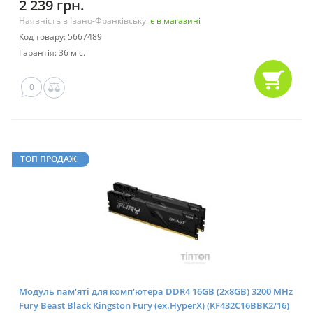
2 239 грн.
Наявність в Івано-Франківську:
є в магазині
Код товару: 5667489
Гарантія: 36 міс.
0
ТОП ПРОДАЖ
Модуль пам'яті для комп'ютера DDR4 16GB (2x8GB) 3200 MHz
Fury Beast Black Kingston Fury (ex.HyperX) (KF432C16BBK2/16)