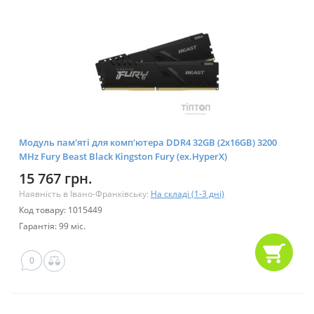
Модуль пам'яті для комп'ютера DDR4 32GB (2x16GB) 3200
MHz Fury Beast Black Kingston Fury (ex.HyperX)
(KF432C16BBK2/32)
15 767 грн.
Наявність в Івано-Франківську:
На складі (1-3 дні)
Код товару: 1015449
Гарантія: 99 міс.
0