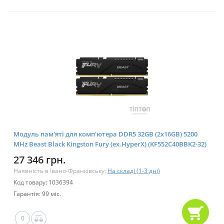
Модуль пам'яті для комп'ютера DDR5 32GB (2x16GB) 5200
MHz Beast Black Kingston Fury (ex.HyperX) (KF552C40BBK2-32)
27 346 грн.
Наявність в Івано-Франківську:
На складі (1-3 дні)
Код товару: 1036394
Гарантія: 99 міс.
0