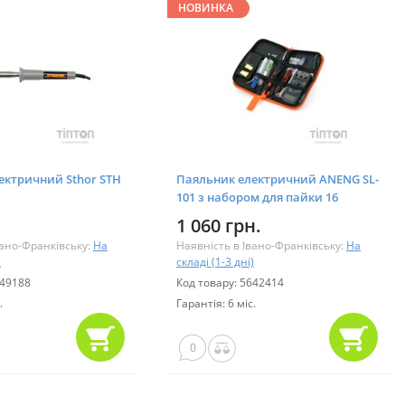
НОВИНКА
ектричний Sthor STH
Паяльник електричний ANENG SL-
101 з набором для пайки 16
предметів (SL-101-16)
1 060 грн.
вано-Франківську:
На
Наявність в Івано-Франківську:
На
)
складі (1-3 дні)
549188
Код товару: 5642414
.
Гарантія: 6 міс.
0