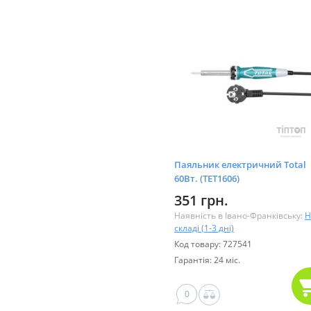
Паяльник електричний Total
60Вт. (TET1606)
351 грн.
Наявність в Івано-Франківську:
Н
складі (1-3 дні)
Код товару: 727541
Гарантія: 24 міс.
0