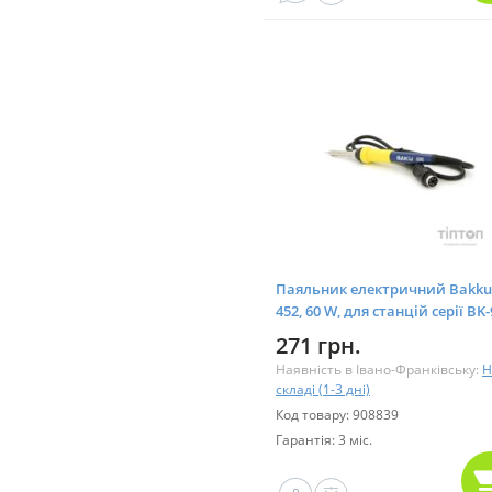
Паяльник електричний Bakku
452, 60 W, для станцій серії BK-
крім BK936 BK936B, Blister-box 
271 грн.
452)
Наявність в Івано-Франківську:
Н
складі (1-3 дні)
Код товару: 908839
Гарантія: 3 міс.