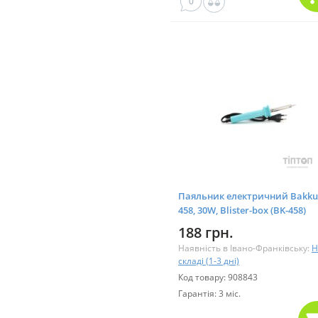
0
Паяльник електричний Bakku
458, 30W, Blister-box (BK-458)
188 грн.
Наявність в Івано-Франківську:
Н
складі (1-3 дні)
Код товару: 908843
Гарантія: 3 міс.