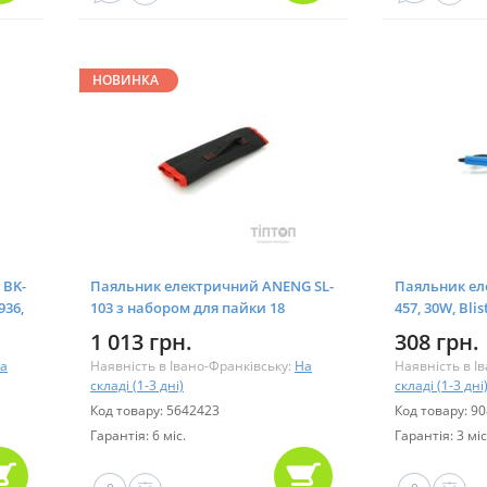
НОВИНКА
 BK-
Паяльник електричний ANENG SL-
Паяльник ел
936,
103 з набором для пайки 18
457, 30W, Blis
(BK-
предметів (SL-103-18)
1 013 грн.
308 грн.
а
Наявність в Івано-Франківську:
На
Наявність в І
складі (1-3 дні)
складі (1-3 дні
Код товару: 5642423
Код товару: 9
Гарантія: 6 міс.
Гарантія: 3 міс