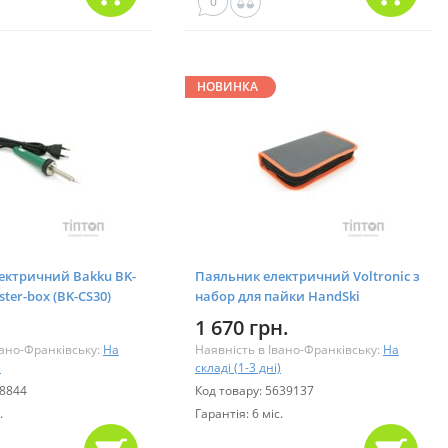
0
НОВИНКА
ектричний Bakku BK-
Паяльник електричний Voltronic з
ister-box (BK-CS30)
набор для пайки HandSki
HandSkit, 15 предметов +
1 670 грн.
мультиметр (20093)
вано-Франківську:
На
Наявність в Івано-Франківську:
На
)
складі (1-3 дні)
08844
Код товару: 5639137
.
Гарантія: 6 міс.