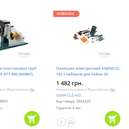
НОВИНКА
я пластикових труб
Паяльник електричний ANENG SL-
б ЗПТ-850 (843867)
102 з набором для пайки 24
предмети (SL-102-24)
1 482 грн.
вано-Франківську:
На
Наявність в Івано-Франківську:
На
)
складі (1-3 дні)
04855
Код товару: 5642420
с.
Гарантія: 6 міс.
0