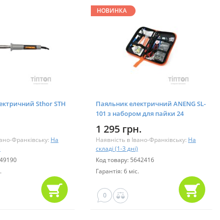
НОВИНКА
ектричний Sthor STH
Паяльник електричний ANENG SL-
101 з набором для пайки 24
предмети (SL-101-24)
1 295 грн.
вано-Франківську:
На
Наявність в Івано-Франківську:
На
)
складі (1-3 дні)
549190
Код товару: 5642416
.
Гарантія: 6 міс.
0