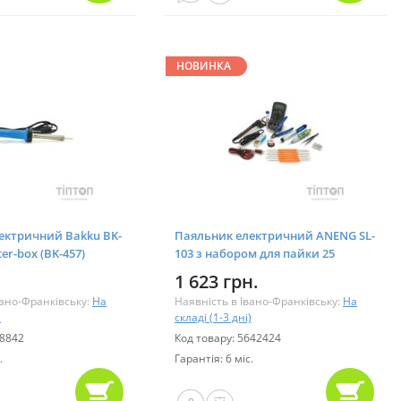
НОВИНКА
ектричний Bakku BK-
Паяльник електричний ANENG SL-
ter-box (BK-457)
103 з набором для пайки 25
предметів (SL-103-25)
1 623 грн.
вано-Франківську:
На
Наявність в Івано-Франківську:
На
)
складі (1-3 дні)
08842
Код товару: 5642424
.
Гарантія: 6 міс.