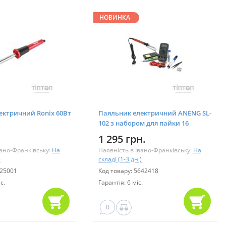
НОВИНКА
ектричний Ronix 60Вт
Паяльник електричний ANENG SL-
102 з набором для пайки 16
предметів (SL-102-16)
1 295 грн.
вано-Франківську:
На
Наявність в Івано-Франківську:
На
)
складі (1-3 дні)
825001
Код товару: 5642418
с.
Гарантія: 6 міс.
0