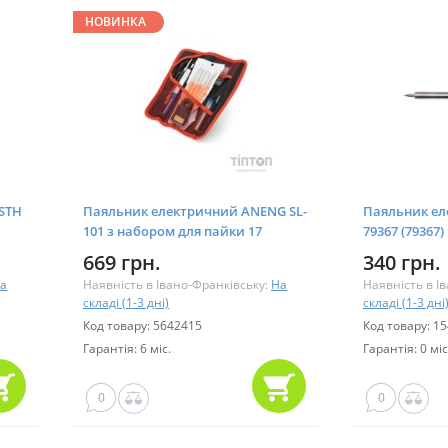
НОВИНКА
 STH
Паяльник електричний ANENG SL-
Паяльник ел
101 з набором для пайки 17
79367 (79367)
предметів (SL-101-17)
669 грн.
340 грн.
а
Наявність в Івано-Франківську:
На
Наявність в І
складі (1-3 дні)
складі (1-3 дні
Код товару: 5642415
Код товару: 1
Гарантія: 6 міс.
Гарантія: 0 міс
0
0