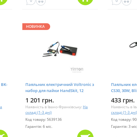
0
0
НОВИНКА
 BK-
Паяльник електричний Voltronic з
Паяльник ел
набор для пайки HandSkit, 12
CS30, 30W, Bl
предметов (20088)
1 201 грн.
433 грн.
а
Наявність в Івано-Франківську:
На
Наявність в І
складі (1-3 дні)
складі (1-3 дні
Код товару: 5639136
Код товару: 9
Гарантія: 6 міс.
Гарантія: 3 міс