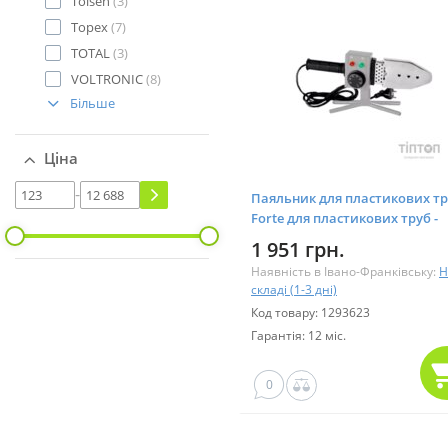
Tolsen
(3)
Topex
(7)
TOTAL
(3)
VOLTRONIC
(8)
Більше
Ціна
-
Паяльник для пластикових т
Forte для пластикових труб -
WP6312 1200Вт (35872)
1 951 грн.
Наявність в Івано-Франківську:
Н
складі (1-3 дні)
Код товару: 1293623
Гарантія: 12 міс.
0