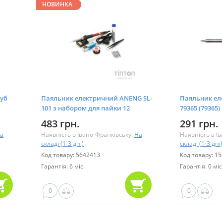
НОВИНКА
руб
Паяльник електричний ANENG SL-
Паяльник ел
101 з набором для пайки 12
79365 (79365)
предметів (SL-101-12)
483 грн.
291 грн.
а
Наявність в Івано-Франківську:
На
Наявність в І
складі (1-3 дні)
складі (1-3 дні
Код товару: 5642413
Код товару: 1
Гарантія: 6 міс.
Гарантія: 0 міс
0
0