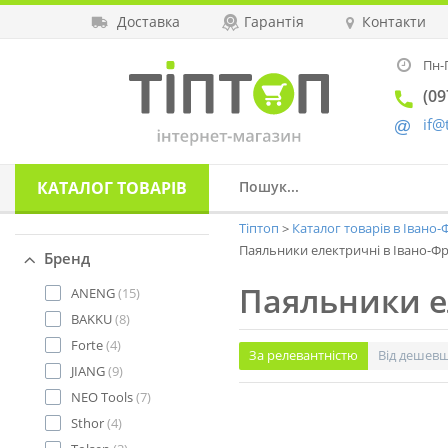
Доставка
Гарантія
Контакти
Пн-П
(09
if@
КАТАЛОГ
ТОВАРІВ
Тіптоп
Каталог товарів в Івано
Паяльники електричні в Івано-Ф
Бренд
Паяльники е
ANENG
(15)
BAKKU
(8)
Forte
(4)
За релевантністю
Від дешев
JIANG
(9)
NEO Tools
(7)
Sthor
(4)