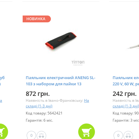
НОВИНКА
руб
Паяльник електричний ANENG SL-
Паяльник ел
)
103 з набором для пайки 13
220 V, 60 W, 
предметів (SL-103-13)
температури 
872 грн.
242 грн.
а
Наявність в Івано-Франківську:
На
Наявність в І
складі (1-3 дні)
складі (1-3 дні
Код товару: 5642421
Код товару: 9
Гарантія: 6 міс.
Гарантія: 3 міс
0
0