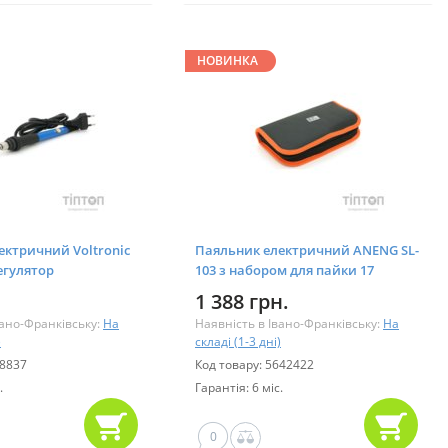
НОВИНКА
ектричний Voltronic
Паяльник електричний ANENG SL-
регулятор
103 з набором для пайки 17
(YT-TCSI-220V/60)
предметів (SL-103-17)
1 388 грн.
вано-Франківську:
На
Наявність в Івано-Франківську:
На
)
складі (1-3 дні)
08837
Код товару: 5642422
.
Гарантія: 6 міс.
0