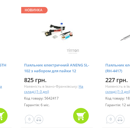
НОВИНКА
 STH
Паяльник електричний ANENG SL-
Паяльник ел
102 з набором для пайки 12
(RH-4417)
предметів (SL-102-12)
825 грн.
227 грн.
а
Наявність в Івано-Франківську:
На
Наявність в І
складі (1-3 дні)
складі (1-3 дні
Код товару: 5642417
Код товару: 1
Гарантія: 6 міс.
Гарантія: 12 мі
0
0