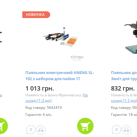
НОВИНКА
Паяльник електричний ANENG SL-
Паяльник дл
102 з набором для пайки 17
Зеніт для тру
предметів (SL-102-17)
1 013 грн.
832 грн.
а
Наявність в Івано-Франківську:
На
Наявність в І
складі (1-3 дні)
складі (1-3 дні
Код товару: 5642419
Код товару: 9
Гарантія: 6 міс.
Гарантія: 18 мі
0
0