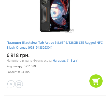
Планшет Blackview Tab Active 5 8.68'' 6/128GB LTE Rugged NFC
Black-Orange (6931548326304)
6 918 грн.
Наявність в Івано-Франківську:
На складі (1-3 дні)
Код товару: 5711689
Гарантія: 24 міс.
0