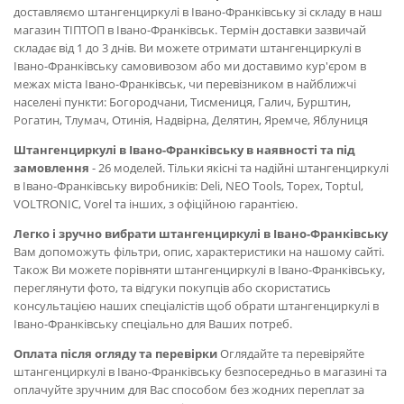
доставляємо штангенциркулі в Івано-Франківську зі складу в наш
магазин ТІПТОП в Івано-Франківськ. Термін доставки зазвичай
складає від 1 до 3 днів. Ви можете отримати штангенциркулі в
Івано-Франківську самовивозом або ми доставимо кур'єром в
межах міста Івано-Франківськ, чи перевізником в найближчі
населені пункти: Богородчани, Тисмениця, Галич, Бурштин,
Рогатин, Тлумач, Отинія, Надвірна, Делятин, Яремче, Яблуниця
Штангенциркулі в Івано-Франківську в наявності та під
замовлення
- 26 моделей. Тільки якісні та надійні штангенциркулі
в Івано-Франківську виробників: Deli, NEO Tools, Topex, Toptul,
VOLTRONIC, Vorel та інших, з офіційною гарантією.
Легко і зручно вибрати штангенциркулі в Івано-Франківську
Вам допоможуть фільтри, опис, характеристики на нашому сайті.
Також Ви можете порівняти штангенциркулі в Івано-Франківську,
переглянути фото, та відгуки покупців або скористатись
консультацією наших спеціалістів щоб обрати штангенциркулі в
Івано-Франківську спеціально для Ваших потреб.
Оплата після огляду та перевірки
Оглядайте та перевіряйте
штангенциркулі в Івано-Франківську безпосередньо в магазині та
оплачуйте зручним для Вас способом без жодних переплат за