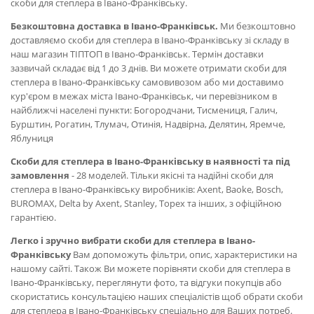
скоби для степлера в Івано-Франківську.
Безкоштовна доставка в Івано-Франківськ.
Ми безкоштовно
доставляємо скоби для степлера в Івано-Франківську зі складу в
наш магазин ТІПТОП в Івано-Франківськ. Термін доставки
зазвичай складає від 1 до 3 днів. Ви можете отримати скоби для
степлера в Івано-Франківську самовивозом або ми доставимо
кур'єром в межах міста Івано-Франківськ, чи перевізником в
найближчі населені пункти: Богородчани, Тисмениця, Галич,
Бурштин, Рогатин, Тлумач, Отинія, Надвірна, Делятин, Яремче,
Яблуниця
Скоби для степлера в Івано-Франківську в наявності та під
замовлення
- 28 моделей. Тільки якісні та надійні скоби для
степлера в Івано-Франківську виробників: Axent, Baoke, Bosch,
BUROMAX, Delta by Axent, Stanley, Topex та інших, з офіційною
гарантією.
Легко і зручно вибрати скоби для степлера в Івано-
Франківську
Вам допоможуть фільтри, опис, характеристики на
нашому сайті. Також Ви можете порівняти скоби для степлера в
Івано-Франківську, переглянути фото, та відгуки покупців або
скористатись консультацією наших спеціалістів щоб обрати скоби
для степлера в Івано-Франківську спеціально для Ваших потреб.