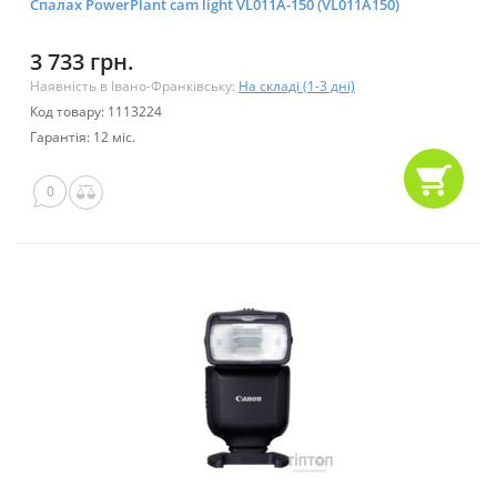
Спалах PowerPlant cam light VL011A-150 (VL011A150)
3 733 грн.
Наявність в Івано-Франківську:
На складі (1-3 дні)
Код товару: 1113224
Гарантія: 12 міс.
0