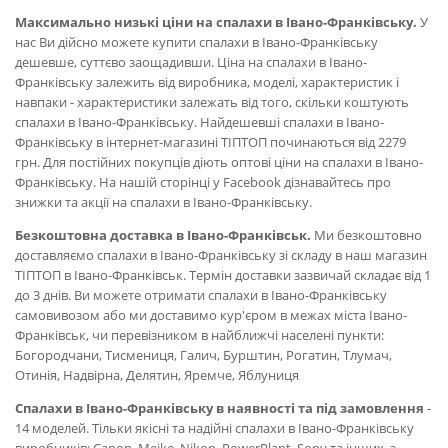
Максимально низькі ціни на спалахи в Івано-Франківську.
У
нас Ви дійсно можете купити спалахи в Івано-Франківську
дешевше, суттєво заощадивши. Ціна на спалахи в Івано-
Франківську залежить від виробника, моделі, характеристик і
навпаки - характеристики залежать від того, скільки коштують
спалахи в Івано-Франківську. Найдешевші спалахи в Івано-
Франківську в інтернет-магазині ТІПТОП починаються від 2279
грн. Для постійних покупців діють оптові ціни на спалахи в Івано-
Франківську. На нашій сторінці у Facebook дізнавайтесь про
знижки та акції на спалахи в Івано-Франківську.
Безкоштовна доставка в Івано-Франківськ.
Ми безкоштовно
доставляємо спалахи в Івано-Франківську зі складу в наш магазин
ТІПТОП в Івано-Франківськ. Термін доставки зазвичай складає від 1
до 3 днів. Ви можете отримати спалахи в Івано-Франківську
самовивозом або ми доставимо кур'єром в межах міста Івано-
Франківськ, чи перевізником в найближчі населені пункти:
Богородчани, Тисмениця, Галич, Бурштин, Рогатин, Тлумач,
Отинія, Надвірна, Делятин, Яремче, Яблуниця
Спалахи в Івано-Франківську в наявності та під замовлення
-
14 моделей. Тільки якісні та надійні спалахи в Івано-Франківську