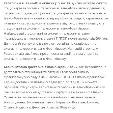
телефони в Івано-Франківську.
У нас Ви дійсно можете купити
стаціонарні та системні телефони в Івано-Франківську дешевше,
суттєво заощадивши. Ціна на стаціонарні та системні телефони в
Івано-Франківську залежить від виробника, моделі, характеристик
і навпаки - характеристики залежать від того, скільки коштують
стаціонарні та системні телефони в Івано-Франківську.
Найдешевші стаціонарні та системні телефони в Івано-
Франківську в інтернет-магазині ТІПТОП починаються від 696 грн.
Для постійних покупців діють оптові ціни на стаціонарні та
системні телефони в Івано-Франківську. На нашій сторінці у
Facebook дізнавайтесь про знижки та акції на стаціонарні та
системні телефони в Івано-Франківську.
Безкоштовна доставка в Івано-Франківськ.
Ми безкоштовно
доставляємо стаціонарні та системні телефони в Івано-
Франківську зі складу в наш магазин ТІПТОП в Івано-Франківськ.
Термін доставки зазвичай складає від 1 до 3 днів. Ви можете
отримати стаціонарні та системні телефони в Івано-Франківську
самовивозом або ми доставимо кур'єром в межах міста Івано-
Франківськ, чи перевізником в найближчі населені пункти:
Богородчани, Тисмениця, Галич, Бурштин, Рогатин, Тлумач,
Отинія, Надвірна, Делятин, Яремче, Яблуниця