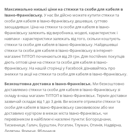
Максимально низькі ціни на стяжки та скоби для кабеля в
Івано-Франківську.
У нас Ви дійсно можете купити стяжки та
скоби для кабеля в Івано-Франківську дешевше, суттєво
заощадивши. Ціна на стяжки та скоби для кабеля в Івано-
Франківську залежить від виробника, моделі, характеристик і
навпаки - характеристики залежать від того, скільки коштують
стяжки та скоби для кабеля в Івано-Франківську. Найдешевші
стяжки та скоби для кабеля в Івано-Франківську в інтернет-
магазині ТІПТОП починаються від 29 грн. Для постійних покупців
діють оптові ціни на стяжки та скоби для кабеля в Івано-
Франківську. На нашій сторінці у Facebook дізнавайтесь про
знижки та акції на стяжки та скоби для кабеля в Івано-Франківську.
Безкоштовна доставка в Івано-Франківськ.
Ми безкоштовно
доставляємо стяжки та скоби для кабеля в Івано-Франківську зі
складу в наш магазин ТІПТОП в Івано-Франківськ. Термін доставки
зазвичай складає від 1 до 3 днів. Ви можете отримати стяжки та
скоби для кабеля в Івано-Франківську самовивозом або ми
доставимо кур'єром в межах міста Івано-Франківськ, чи
перевізником в найближчі населені пункти: Богородчани,
Тисмениця, Галич, Бурштин, Рогатин, Тлумач, Отинія, Надвірна,
Делятин, Яремче, Яблуниця