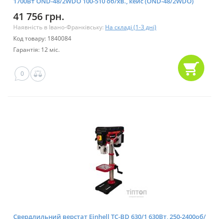
1700Вт OND-48/2WDO 100-510 об/хв., кейс (OND-48/2WDO)
41 756 грн.
Наявність в Івано-Франківську:
На складі (1-3 дні)
Код товару: 1840084
Гарантія: 12 міс.
0
Свердлильний верстат Einhell TC-BD 630/1 630Вт, 250-2400об/