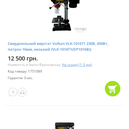
Свердлильний верстат Vulkan VLK-1016T1 230В, 450Вт,
патрон 16мм, низький (VLK-1016T1(DP1016B))
12 500 грн.
Наявність в Івано-Франківську:
На складі (1-3 дні)
Код товару: 1751089
Гарантія: 0 міс.
0