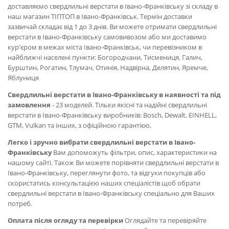
доставляємо свердлильні верстати в Івано-Франківську зі складу в
наш магазин ТІПТОП в Івано-Франківськ. Термін доставки
зазвичай складає від 1 до 3 днів. Ви можете отримати свердлильні
верстати в Івано-Франківську самовивозом або ми доставимо
кур'єром в межах міста Івано-Франківськ, чи перевізником в
найближчі населені пункти: Богородчани, Тисмениця, Галич,
Бурштин, Рогатин, Тлумач, Отинія, Надвірна, Делятин, Яремче,
Яблуниця
Свердлильні верстати в Івано-Франківську в наявності та під
замовлення
- 23 моделей. Тільки якісні та надійні свердлильні
верстати в Івано-Франківську виробників: Bosch, Dewalt, EINHELL,
GTM, Vulkan та інших, з офіційною гарантією.
Легко і зручно вибрати свердлильні верстати в Івано-
Франківську
Вам допоможуть фільтри, опис, характеристики на
нашому сайті. Також Ви можете порівняти свердлильні верстати в
Івано-Франківську, переглянути фото, та відгуки покупців або
скористатись консультацією наших спеціалістів щоб обрати
свердлильні верстати в Івано-Франківську спеціально для Ваших
потреб.
Оплата після огляду та перевірки
Оглядайте та перевіряйте