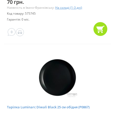
70 грн.
Наявність в Івано-Франківську:
На складі (1-3 дні)
Код товару: 575745
Гарантія: 0 міс.
0
Тарілка Luminarc Diwali Black 25 см обідня (P0867)