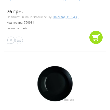
76 грн.
Наявність в Івано-Франківську:
На складі (1-3 дні)
Код товару: 750981
Гарантія: 0 міс.
0