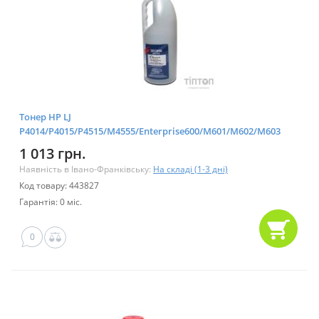
Тонер HP LJ
P4014/P4015/P4515/M4555/Enterprise600/M601/M602/M603
Static Control (MPSPH4555-1070B) 1
1 013 грн.
Наявність в Івано-Франківську:
На складі (1-3 дні)
Код товару: 443827
Гарантія: 0 міс.
0