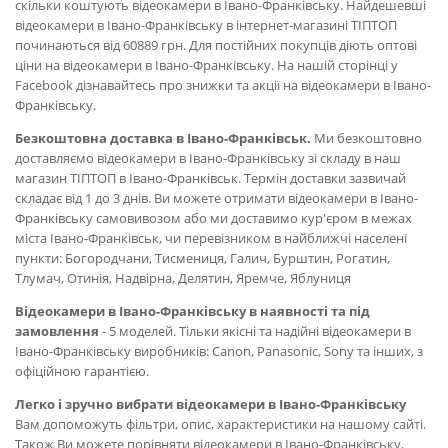
скільки коштують відеокамери в Івано-Франківську. Найдешевші
відеокамери в Івано-Франківську в інтернет-магазині ТІПТОП
починаються від 60889 грн. Для постійних покупців діють оптові
ціни на відеокамери в Івано-Франківську. На нашій сторінці у
Facebook дізнавайтесь про знижки та акції на відеокамери в Івано-
Франківську.
Безкоштовна доставка в Івано-Франківськ.
Ми безкоштовно
доставляємо відеокамери в Івано-Франківську зі складу в наш
магазин ТІПТОП в Івано-Франківськ. Термін доставки зазвичай
складає від 1 до 3 днів. Ви можете отримати відеокамери в Івано-
Франківську самовивозом або ми доставимо кур'єром в межах
міста Івано-Франківськ, чи перевізником в найближчі населені
пункти: Богородчани, Тисмениця, Галич, Бурштин, Рогатин,
Тлумач, Отинія, Надвірна, Делятин, Яремче, Яблуниця
Відеокамери в Івано-Франківську в наявності та під
замовлення
- 5 моделей. Тільки якісні та надійні відеокамери в
Івано-Франківську виробників: Canon, Panasonic, Sony та інших, з
офіційною гарантією.
Легко і зручно вибрати відеокамери в Івано-Франківську
Вам допоможуть фільтри, опис, характеристики на нашому сайті.
Також Ви можете порівняти відеокамери в Івано-Франківську,