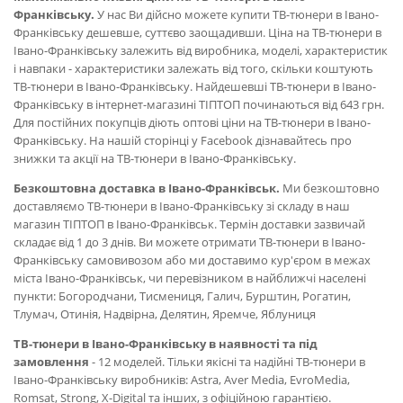
Франківську.
У нас Ви дійсно можете купити ТВ-тюнери в Івано-
Франківську дешевше, суттєво заощадивши. Ціна на ТВ-тюнери в
Івано-Франківську залежить від виробника, моделі, характеристик
і навпаки - характеристики залежать від того, скільки коштують
ТВ-тюнери в Івано-Франківську. Найдешевші ТВ-тюнери в Івано-
Франківську в інтернет-магазині ТІПТОП починаються від 643 грн.
Для постійних покупців діють оптові ціни на ТВ-тюнери в Івано-
Франківську. На нашій сторінці у Facebook дізнавайтесь про
знижки та акції на ТВ-тюнери в Івано-Франківську.
Безкоштовна доставка в Івано-Франківськ.
Ми безкоштовно
доставляємо ТВ-тюнери в Івано-Франківську зі складу в наш
магазин ТІПТОП в Івано-Франківськ. Термін доставки зазвичай
складає від 1 до 3 днів. Ви можете отримати ТВ-тюнери в Івано-
Франківську самовивозом або ми доставимо кур'єром в межах
міста Івано-Франківськ, чи перевізником в найближчі населені
пункти: Богородчани, Тисмениця, Галич, Бурштин, Рогатин,
Тлумач, Отинія, Надвірна, Делятин, Яремче, Яблуниця
ТВ-тюнери в Івано-Франківську в наявності та під
замовлення
- 12 моделей. Тільки якісні та надійні ТВ-тюнери в
Івано-Франківську виробників: Astra, Aver Media, EvroMedia,
Romsat, Strong, X-Digital та інших, з офіційною гарантією.