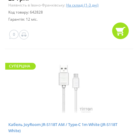
Наявність в Івано-Франківську:
На складі (1-3 дні)
Код товару: 642828
Гарантія: 12 міс.
0
CУПЕРЦІНА
Кабель JoyRoom JR-S118T AM / Type-C 1m White (JR-S118T
White)