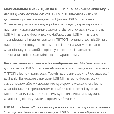
Максимально низькі ціни на USB Mini в Івано-Франківську.
У
нас Ви дійсно можете купити USB Mini в Івано-Франківську
дешевше, суттєво заощадивши. Ціна на USB Mini в Івано-
Франківську залежить від виробника, моделі, характеристик і
навпаки - характеристики залежать від того, скільки коштують
USB Mini в Івано-Франківську. Найдешевші USB Mini в Івано-
Франківську в інтернет-магазині ТІПТОП починаються від 36 грн.
Для постійних покупців діють оптові ціни на USB Mini в Івано-
Франківську. На нашій сторінці у Facebook дізнавайтесь про
знижки та акції на USB Mini в Івано-Франківську.
Безкоштовна доставка в Івано-Франківськ.
Ми безкоштовно
доставляємо USB Mini в Івано-Франківську зі складу в наш магазин
ТІПТОП в Івано-Франківськ. Термін доставки зазвичай складає від 1
до 3 днів. Ви можете отримати USB Mini в Івано-Франківську
самовивозом або ми доставимо кур'єром в межах міста Івано-
Франківськ, чи перевізником в найближчі населені пункти:
Богородчани, Тисмениця, Галич, Бурштин, Рогатин, Тлумач,
Отинія, Надвірна, Делятин, Яремче, Яблуниця
USB Mini в Івано-Франківську в наявності та під замовлення
-
15 моделей. Тільки якісні та надійні USB Mini в Івано-Франківську